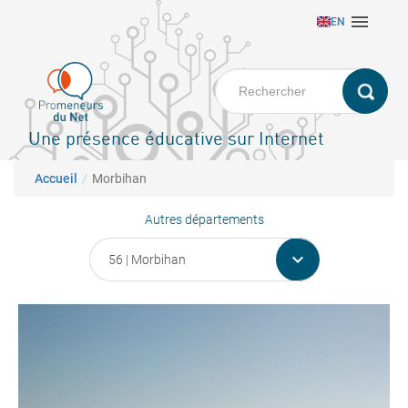
Aller

EN
au
contenu
principal
Une présence éducative sur Internet
Fil d'Ariane
Accueil
Morbihan
Autres départements
