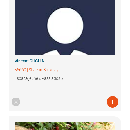
Vincent
GUGUIN
56660
|
St Jean Brévelay
Espace jeune « Pass ados »
