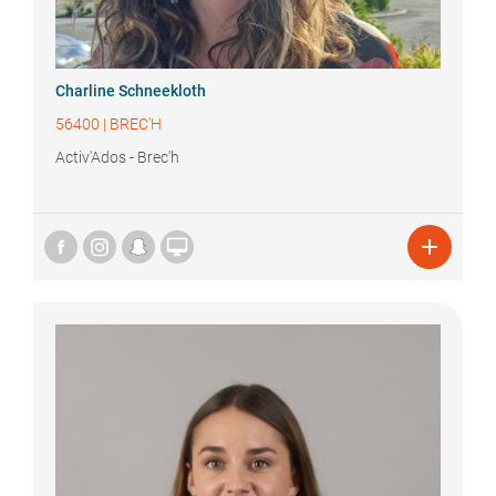
Charline
Schneekloth
56400
|
BREC'H
Activ'Ados - Brec'h

