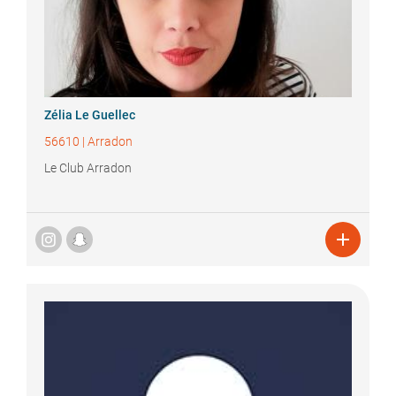
Zélia
Le Guellec
56610
|
Arradon
Le Club Arradon
