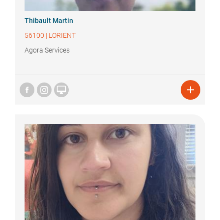
Thibault
Martin
56100
|
LORIENT
Agora Services

