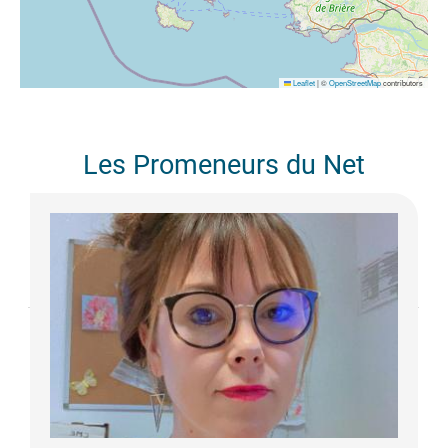
Leaflet
|
©
OpenStreetMap
contributors
Les Promeneurs du Net