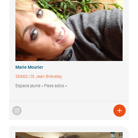
Marie
Mourier
56660
|
St Jean Brévelay
Espace jeune « Pass ados »
