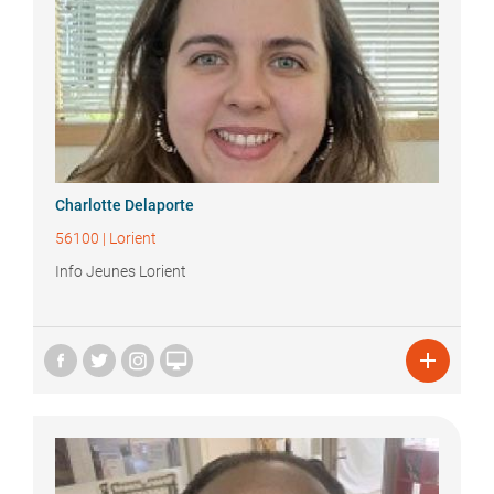
Charlotte
Delaporte
56100
|
Lorient
Info Jeunes Lorient

