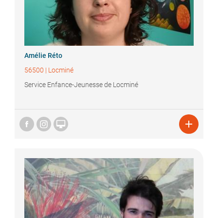
Amélie
Réto
56500
|
Locminé
Service Enfance-Jeunesse de Locminé

