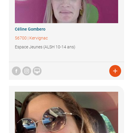
Céline
Gombero
56700
|
Kervignac
Espace Jeunes (ALSH 10-14 ans)

