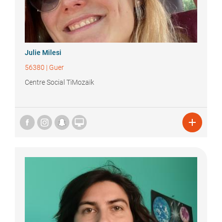
Julie
Milesi
56380
|
Guer
Centre Social TiMozaïk

