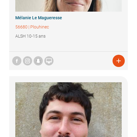
Mélanie
Le Magueresse
56680
|
Plouhinec
ALSH 10-15 ans

