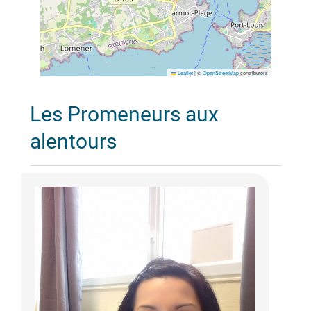
Leaflet
|
©
OpenStreetMap
contributors
Les Promeneurs aux
alentours