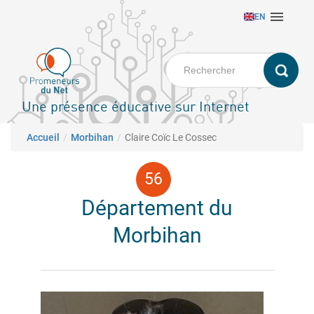
Aller

EN
au
contenu
principal
Une présence éducative sur Internet
Fil d'Ariane
Accueil
Morbihan
Claire Coïc Le Cossec
Département du
Morbihan