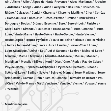
/
/
/
/
/
Ain
Aisne
Allier
Alpes-de-Haute-Provence
Alpes-Maritimes
Ardèche
/
/
/
/
/
/
/
Ardennes
Ariège
Aube
Aude
Aveyron
Bas Rhin
Bouches-du-
/
/
/
/
/
/
Rhône
Calvados
Cantal
Charente
Charente-Maritime
Cher
Corrèze
/
/
/
/
/
/
Corse-du-Sud
Côte-d'Or
Côtes-d'Armor
Creuse
Deux Sèvres
/
/
/
/
/
/
/
Dordogne
Doubs
Drôme
Essonne
Eure
Eure-et-Loir
Finistère
/
/
/
/
/
/
Gard
Gers
Gironde
Haut-Rhin
Haute-Corse
Haute-Garonne
Haute-
/
/
/
/
/
Loire
Haute-Marne
Haute-Saône
Haute-Savoie
Haute-Vienne
/
/
/
/
Hautes-Alpes
Hautes-Pyrénées
Hauts-de-Seine
Hérault
Ille-et-Vilaine
/
/
/
/
/
/
/
/
Indre
Indre-et-Loire
Isère
Jura
Landes
Loir-et-Cher
Loire
/
/
/
/
/
/
Loire-Atlantique
Loiret
Lot
Lot et Garonne
Lozère
Maine-et-Loire
/
/
/
/
/
/
Manche
Marne
Mayenne
Meurthe-et-Moselle
Meuse
Monaco
/
/
/
/
/
/
/
/
Morbihan
Moselle
Nièvre
Nord
Oise
Orne
Paris
Pas-de-Calais
/
/
/
/
Puy-de-Dôme
Pyrénées-Atlantiques
Pyrénées-Orientales
Rhône
/
/
/
/
/
Saône-et-Loire
Sarthe
Savoie
Seine-et-Marne
Seine-Maritime
Seine-
/
/
/
/
/
Saint-Denis
Somme
Tarn
Tarn-et-Garonne
Territoire de Belfort
Val-
/
/
/
/
/
/
/
d'Oise
Val-de-Marne
Var
Vaucluse
Vendée
Vienne
Vosges
Yonne
/
Yvelines
Mentions légales