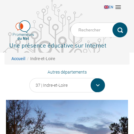
Aller

EN
au
contenu
principal
Une présence éducative sur Internet
Fil d'Ariane
Accueil
Indre-et-Loire
Autres départements
