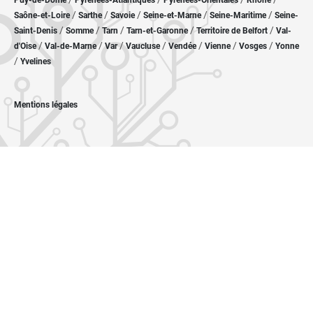
Puy-de-Dôme
Pyrénées-Atlantiques
Pyrénées-Orientales
Rhône
/
/
/
/
/
Saône-et-Loire
Sarthe
Savoie
Seine-et-Marne
Seine-Maritime
Seine-
/
/
/
/
/
Saint-Denis
Somme
Tarn
Tarn-et-Garonne
Territoire de Belfort
Val-
/
/
/
/
/
/
/
d'Oise
Val-de-Marne
Var
Vaucluse
Vendée
Vienne
Vosges
Yonne
/
Yvelines
Mentions légales