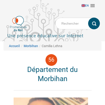
Aller

EN
au
contenu
principal
Une présence éducative sur Internet
Fil d'Ariane
Accueil
Morbihan
Camilia Lehna
Département du
Morbihan