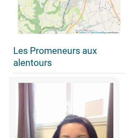
Leaflet
|
©
OpenStreetMap
contributors
Les Promeneurs aux
alentours