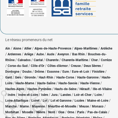
Le réseau promeneurs du net
/
/
/
/
/
Ain
Aisne
Allier
Alpes-de-Haute-Provence
Alpes-Maritimes
Ardèche
/
/
/
/
/
/
/
Ardennes
Ariège
Aube
Aude
Aveyron
Bas Rhin
Bouches-du-
/
/
/
/
/
/
Rhône
Calvados
Cantal
Charente
Charente-Maritime
Cher
Corrèze
/
/
/
/
/
/
Corse-du-Sud
Côte-d'Or
Côtes-d'Armor
Creuse
Deux Sèvres
/
/
/
/
/
/
/
Dordogne
Doubs
Drôme
Essonne
Eure
Eure-et-Loir
Finistère
/
/
/
/
/
/
Gard
Gers
Gironde
Haut-Rhin
Haute-Corse
Haute-Garonne
Haute-
/
/
/
/
/
Loire
Haute-Marne
Haute-Saône
Haute-Savoie
Haute-Vienne
/
/
/
/
Hautes-Alpes
Hautes-Pyrénées
Hauts-de-Seine
Hérault
Ille-et-Vilaine
/
/
/
/
/
/
/
/
Indre
Indre-et-Loire
Isère
Jura
Landes
Loir-et-Cher
Loire
/
/
/
/
/
/
Loire-Atlantique
Loiret
Lot
Lot et Garonne
Lozère
Maine-et-Loire
/
/
/
/
/
/
Manche
Marne
Mayenne
Meurthe-et-Moselle
Meuse
Monaco
/
/
/
/
/
/
/
/
Morbihan
Moselle
Nièvre
Nord
Oise
Orne
Paris
Pas-de-Calais
/
/
/
/