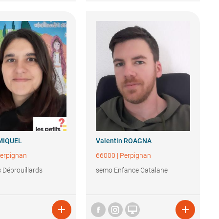
MIQUEL
Valentin
ROAGNA
erpignan
66000
|
Perpignan
s Débrouillards
semo Enfance Catalane


