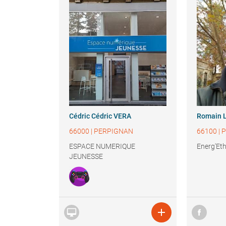
Cédric
Cédric VERA
Romain
66000
|
PERPIGNAN
66100
|
P
ESPACE NUMERIQUE
Energ'Et
JEUNESSE

