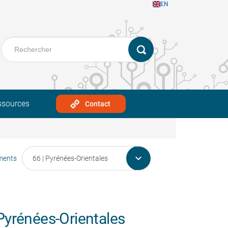
EN
ssources
Contact

ments
yrénées-Orientales