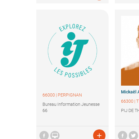
Mickaël
66000
|
PERPIGNAN
66300
|
T
Bureau Information Jeunesse
66
PIJ DE T

