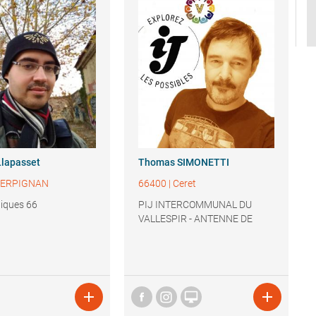
Llapasset
Thomas
SIMONETTI
ERPIGNAN
66400
|
Ceret
hiques 66
PIJ INTERCOMMUNAL DU
VALLESPIR - ANTENNE DE
CERET


