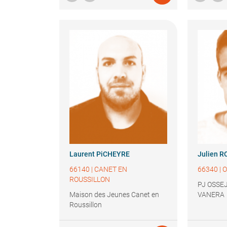
Laurent
PiCHEYRE
Julien
R
66140
|
CANET EN
66340
|
O
ROUSSILLON
PJ OSSEJ
Maison des Jeunes Canet en
VANERA
Roussillon