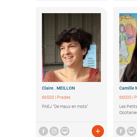
Claire .
MEILLON
Camille
66500
|
Prades
66000
|
P
PAEJ "De maux en mots"
Les Petit
Occitanie


