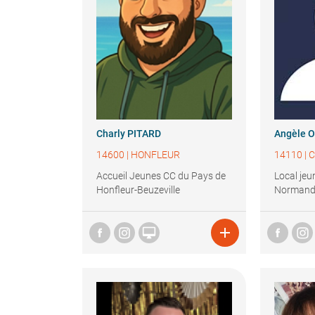
Charly
PITARD
Angèle
O
14600
|
HONFLEUR
14110
|
C
Accueil Jeunes CC du Pays de
Local je
Honfleur-Beuzeville
Normand

