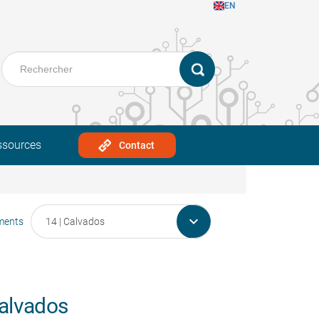
EN
ssources
Contact

ments
alvados