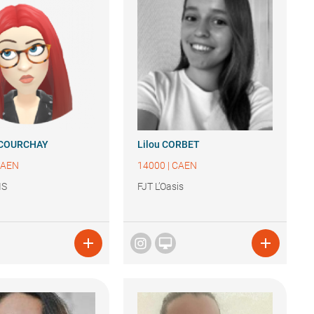
COURCHAY
Lilou
CORBET
CAEN
14000
|
CAEN
IS
FJT L’Oasis


