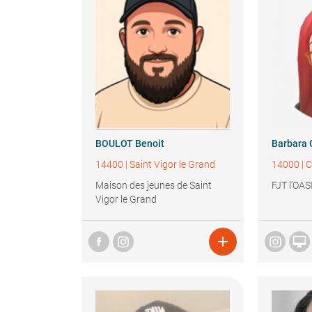
BOULOT
Benoit
Barbara
14400
|
Saint Vigor le Grand
14000
|
Maison des jeunes de Saint
FJT l’OAS
Vigor le Grand

