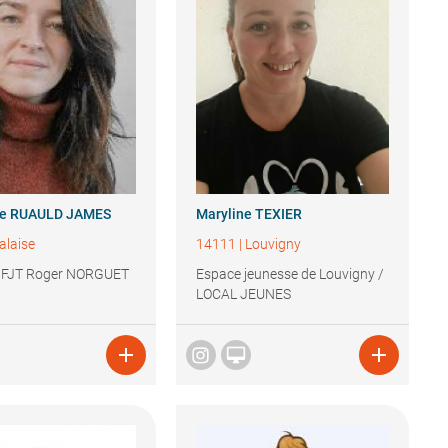
ue
RUAULD JAMES
Maryline
TEXIER
alaise
14111
|
Louvigny
 FJT Roger NORGUET
Espace jeunesse de Louvigny /
LOCAL JEUNES


