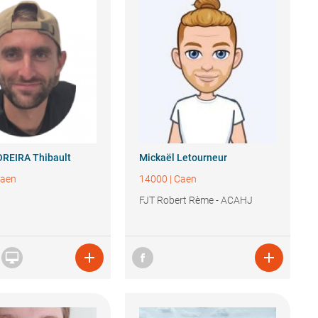
OREIRA
Thibault
Mickaël
Letourneur
aen
14000
|
Caen
FJT Robert Rème - ACAHJ


