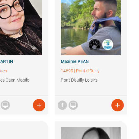
ARTIN
Maxime
PEAN
aen
14690
|
Pont d’Ouilly
nes Caen Mobile
Pont D’ouilly Loisirs



