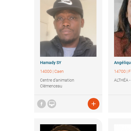
Hamady
SY
Angéliq
14000
|
Caen
14700
|
F
Centre d’animation
ALTHÉA -
Clémenceau

