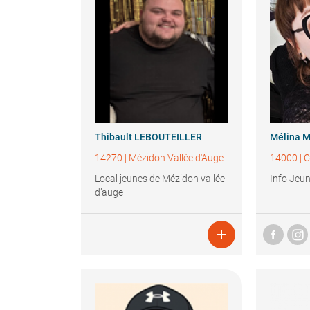
Thibault
LEBOUTEILLER
Mélina
M
14270
|
Mézidon Vallée d'Auge
14000
|
C
Local jeunes de Mézidon vallée
Info Jeu
d’auge
