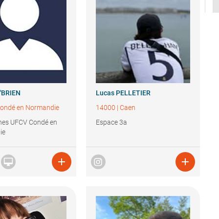
'BRIEN
Lucas
PELLETIER
ondé en Normandie
14000
|
Caen
unes UFCV Condé en
Espace 3a
ie


