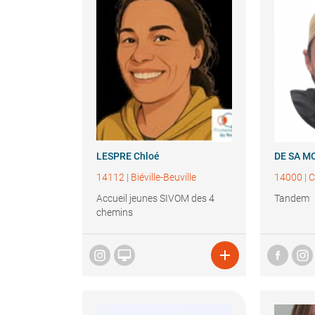
LESPRE
Chloé
DE SA M
14112
|
Biéville-Beuville
14000
|
C
Accueil jeunes SIVOM des 4
Tandem
chemins

