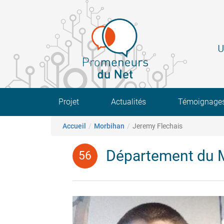
Aller
au
contenu
principal
U
Main navigation
Projet
Actualités
Témoignage
Fil d'Ariane
Accueil
Morbihan
Jeremy Flechais
Département du 