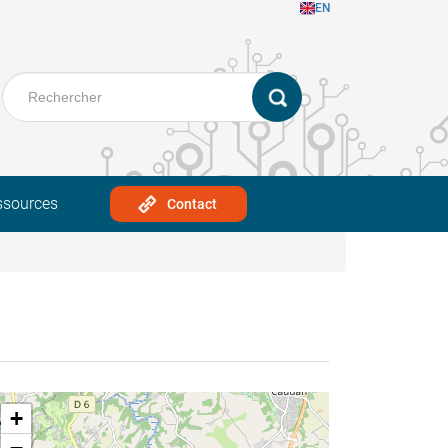
EN
ssources
Contact
+