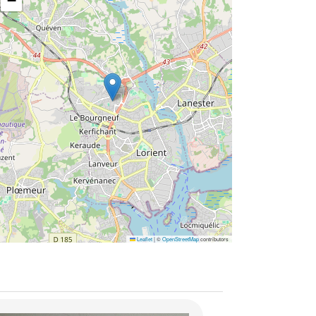
−
Leaflet
|
©
OpenStreetMap
contributors