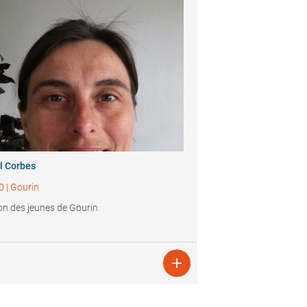
l Corbes
0
|
Gourin
n des jeunes de Gourin
