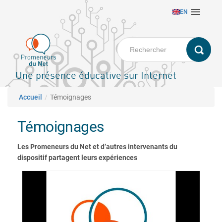
Aller

EN
au
contenu
principal
Une présence éducative sur Internet
Fil d'Ariane
Accueil
Témoignages
Témoignages
Les Promeneurs du Net et d’autres intervenants du
dispositif partagent leurs expériences