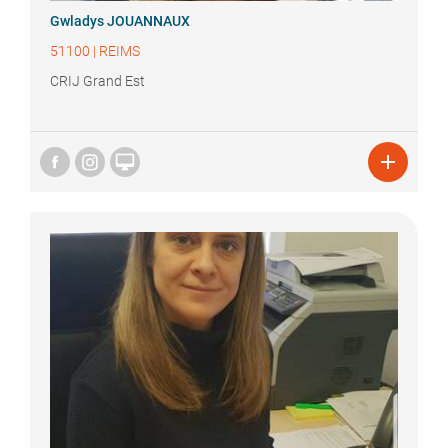
Gwladys
JOUANNAUX
51100
|
REIMS
CRIJ Grand Est

