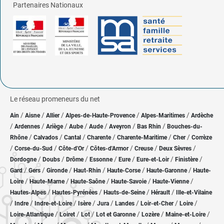
Partenaires Nationaux
Le réseau promeneurs du net
/
/
/
/
/
Ain
Aisne
Allier
Alpes-de-Haute-Provence
Alpes-Maritimes
Ardèche
/
/
/
/
/
/
/
Ardennes
Ariège
Aube
Aude
Aveyron
Bas Rhin
Bouches-du-
/
/
/
/
/
/
Rhône
Calvados
Cantal
Charente
Charente-Maritime
Cher
Corrèze
/
/
/
/
/
/
Corse-du-Sud
Côte-d'Or
Côtes-d'Armor
Creuse
Deux Sèvres
/
/
/
/
/
/
/
Dordogne
Doubs
Drôme
Essonne
Eure
Eure-et-Loir
Finistère
/
/
/
/
/
/
Gard
Gers
Gironde
Haut-Rhin
Haute-Corse
Haute-Garonne
Haute-
/
/
/
/
/
Loire
Haute-Marne
Haute-Saône
Haute-Savoie
Haute-Vienne
/
/
/
/
Hautes-Alpes
Hautes-Pyrénées
Hauts-de-Seine
Hérault
Ille-et-Vilaine
/
/
/
/
/
/
/
/
Indre
Indre-et-Loire
Isère
Jura
Landes
Loir-et-Cher
Loire
/
/
/
/
/
/
Loire-Atlantique
Loiret
Lot
Lot et Garonne
Lozère
Maine-et-Loire