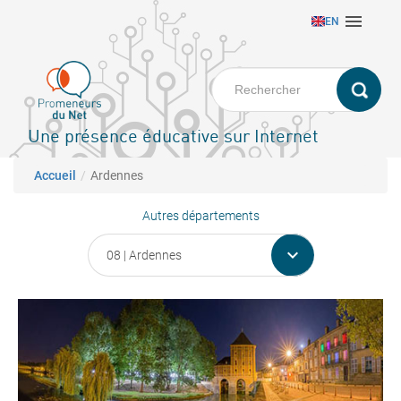
Aller

EN
au
contenu
principal
Une présence éducative sur Internet
Fil d'Ariane
Accueil
Ardennes
Autres départements
