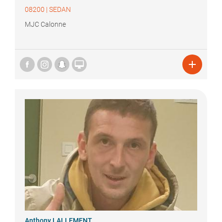
08200
|
SEDAN
MJC Calonne


Anthony
LALLEMENT