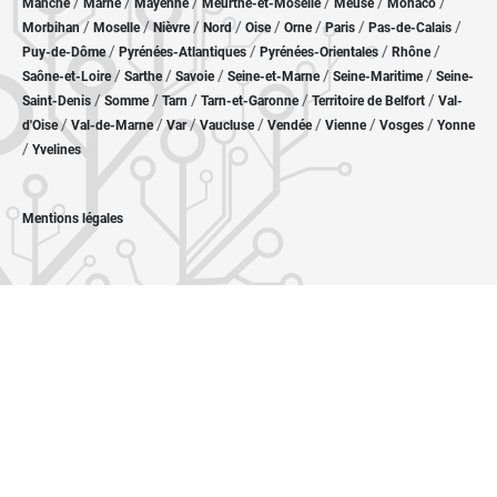
/
/
/
/
/
/
Manche
Marne
Mayenne
Meurthe-et-Moselle
Meuse
Monaco
/
/
/
/
/
/
/
/
Morbihan
Moselle
Nièvre
Nord
Oise
Orne
Paris
Pas-de-Calais
/
/
/
/
Puy-de-Dôme
Pyrénées-Atlantiques
Pyrénées-Orientales
Rhône
/
/
/
/
/
Saône-et-Loire
Sarthe
Savoie
Seine-et-Marne
Seine-Maritime
Seine-
/
/
/
/
/
Saint-Denis
Somme
Tarn
Tarn-et-Garonne
Territoire de Belfort
Val-
/
/
/
/
/
/
/
d'Oise
Val-de-Marne
Var
Vaucluse
Vendée
Vienne
Vosges
Yonne
/
Yvelines
Mentions légales