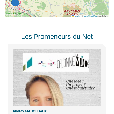
2
Leaflet
|
©
OpenStreetMap
contributors
Les Promeneurs du Net
Audrey
MAHOUDAUX