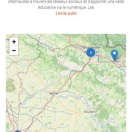
internautes à travers les réseaux sociaux et d’apporter une veille
éducative via le numérique. Les
Lire la suite
+
−
4