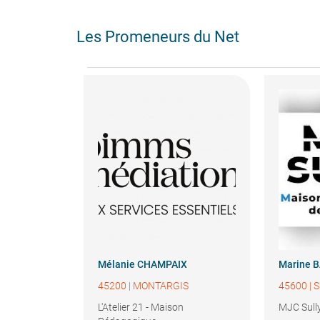
Les Promeneurs du Net
Mélanie
CHAMPAIX
Marine
B
45200
|
MONTARGIS
45600
|
S
L'Atelier 21 - Maison
MJC Sully