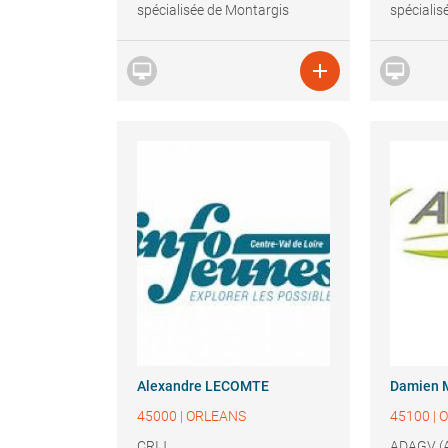
spécialisée de Montargis
spécialis



Alexandre
LECOMTE
Damien
45000
|
ORLEANS
45100
|
O
CRIJ
ADAGV (A