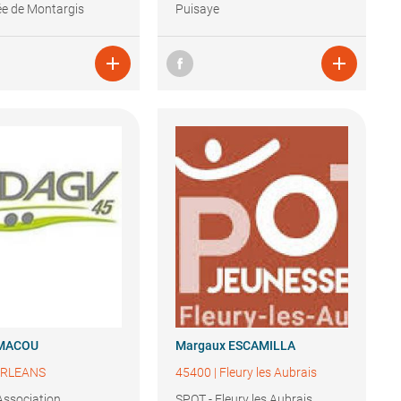
ée de Montargis
Puisaye


MACOU
Margaux
ESCAMILLA
RLEANS
45400
|
Fleury les Aubrais
ssociation
SPOT - Fleury les Aubrais