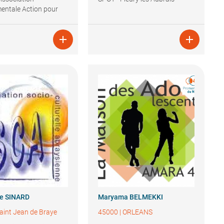
entale Action pour
 du Voyage)


le
SINARD
Maryama
BELMEKKI
aint Jean de Braye
45000
|
ORLEANS