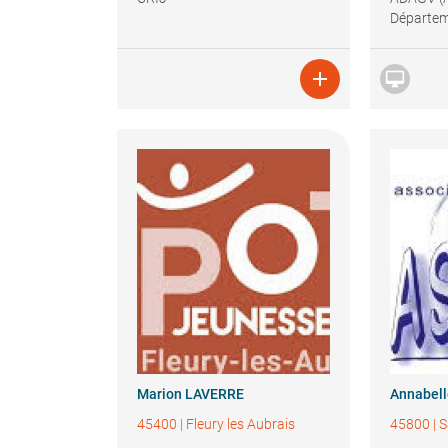
Départem
les Gens


Marion
LAVERRE
Annabel
45400
|
Fleury les Aubrais
45800
|
S