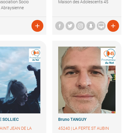
ssociation Socio
Maison des Adolescents 45
e Abraysienne



E SOLLIEC
Bruno
TANGUY
AINT JEAN DE LA
45240
|
LA FERTE ST AUBIN