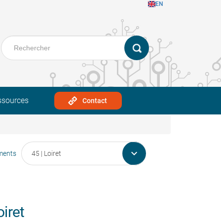
EN
ssources
Contact

ments
iret