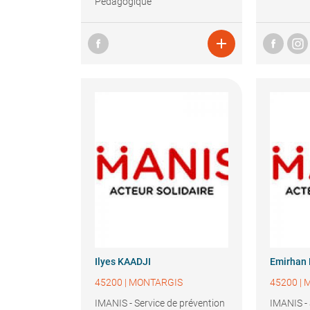
Pédagogique

Ilyes
KAADJI
Emirhan
45200
|
MONTARGIS
45200
|
M
IMANIS - Service de prévention
IMANIS - 