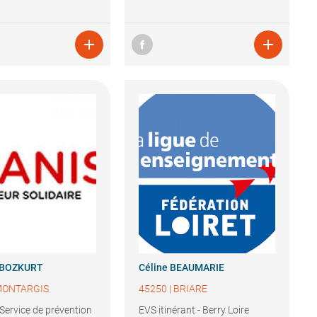


BOZKURT
Céline
BEAUMARIE
ONTARGIS
45250
|
BRIARE
Service de prévention
EVS itinérant - Berry Loire