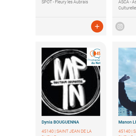
SPOT - Fleury les Aubrais
ASCA - A
Culturell

Dynia
BOUGUENNA
Manon
L
45140
|
SAINT JEAN DE LA
45140
|
S