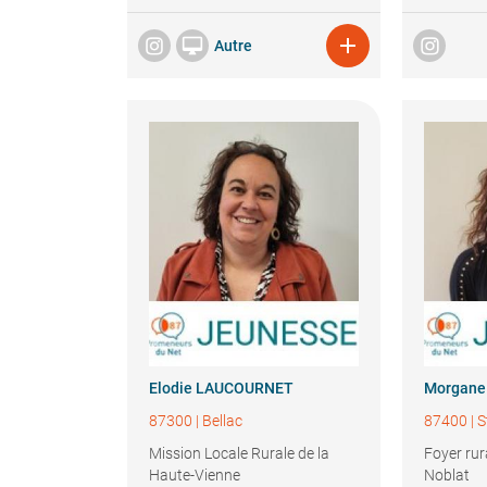


Autre
Elodie
LAUCOURNET
Morgane
87300
|
Bellac
87400
|
S
Mission Locale Rurale de la
Foyer rur
Haute-Vienne
Noblat