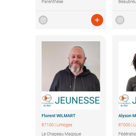
Parenthèse
Beaubreu

Florent
WILMART
Alyson
M
87100
|
Limoges
87000
|
L
Le Chapeau Magique
Fédérati