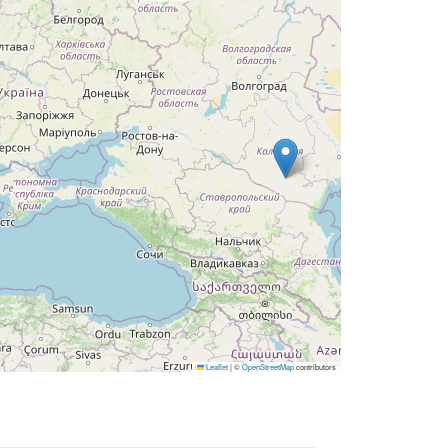
Leaflet
|
©
OpenStreetMap
contributors