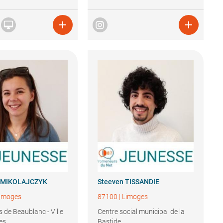



MIKOLAJCZYK
Steeven
TISSANDIE
imoges
87100
|
Limoges
 de Beaublanc - Ville
Centre social municipal de la
es
Bastide