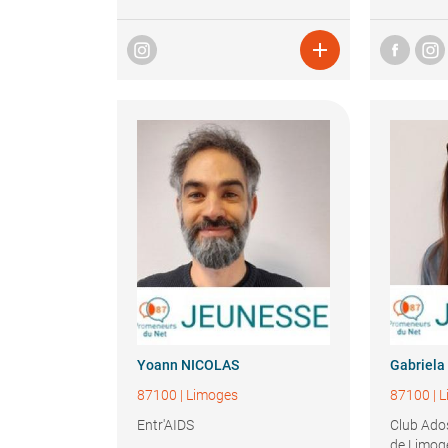

Yoann
NICOLAS
Gabriela
87100
|
Limoges
87100
|
L
Entr'AIDS
Club Ados
de Limog