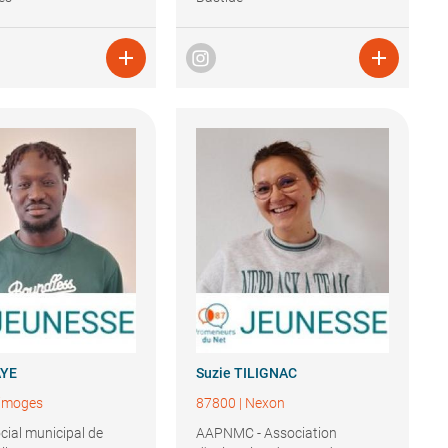


YE
Suzie
TILIGNAC
imoges
87800
|
Nexon
cial municipal de
AAPNMC - Association