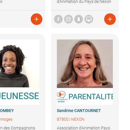
il
d'Animation du Pays de Nexon
et Monts de Chalus



OMBEY
Sandrine
CANTOURNET
imoges
87800
|
NEXON
on des Compagnons
Association d'Animation Pays