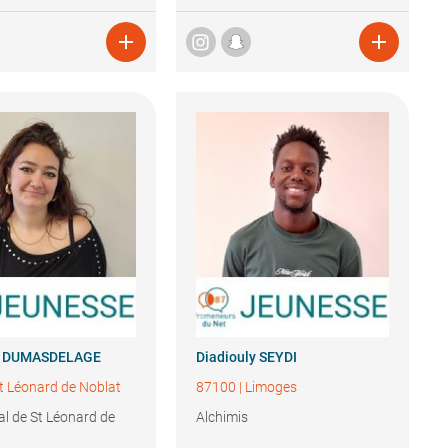


DUMASDELAGE
Diadiouly
SEYDI
t Léonard de Noblat
87100
|
Limoges
al de St Léonard de
Alchimis