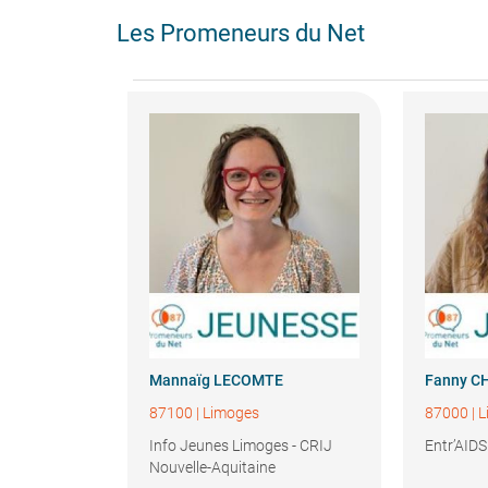
Les Promeneurs du Net
Mannaïg
LECOMTE
Fanny
C
87100
|
Limoges
87000
|
L
Info Jeunes Limoges - CRIJ
Entr’AIDS
Nouvelle-Aquitaine