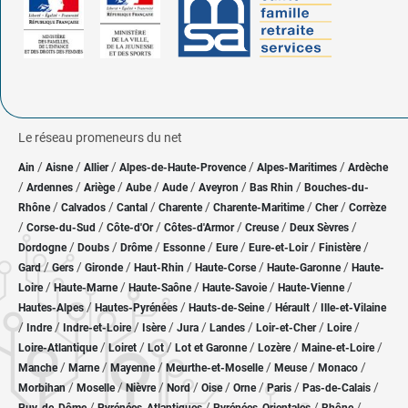
Le réseau promeneurs du net
/
/
/
/
/
Ain
Aisne
Allier
Alpes-de-Haute-Provence
Alpes-Maritimes
Ardèche
/
/
/
/
/
/
/
Ardennes
Ariège
Aube
Aude
Aveyron
Bas Rhin
Bouches-du-
/
/
/
/
/
/
Rhône
Calvados
Cantal
Charente
Charente-Maritime
Cher
Corrèze
/
/
/
/
/
/
Corse-du-Sud
Côte-d'Or
Côtes-d'Armor
Creuse
Deux Sèvres
/
/
/
/
/
/
/
Dordogne
Doubs
Drôme
Essonne
Eure
Eure-et-Loir
Finistère
/
/
/
/
/
/
Gard
Gers
Gironde
Haut-Rhin
Haute-Corse
Haute-Garonne
Haute-
/
/
/
/
/
Loire
Haute-Marne
Haute-Saône
Haute-Savoie
Haute-Vienne
/
/
/
/
Hautes-Alpes
Hautes-Pyrénées
Hauts-de-Seine
Hérault
Ille-et-Vilaine
/
/
/
/
/
/
/
/
Indre
Indre-et-Loire
Isère
Jura
Landes
Loir-et-Cher
Loire
/
/
/
/
/
/
Loire-Atlantique
Loiret
Lot
Lot et Garonne
Lozère
Maine-et-Loire
/
/
/
/
/
/
Manche
Marne
Mayenne
Meurthe-et-Moselle
Meuse
Monaco
/
/
/
/
/
/
/
/
Morbihan
Moselle
Nièvre
Nord
Oise
Orne
Paris
Pas-de-Calais
/
/
/
/