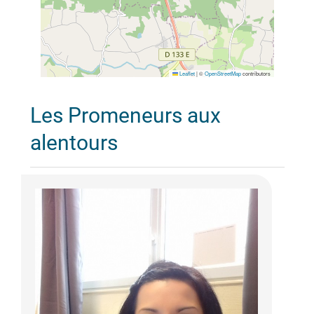
Leaflet
|
©
OpenStreetMap
contributors
Les Promeneurs aux
alentours