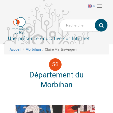
Aller

EN
au
contenu
principal
Une présence éducative sur Internet
Fil d'Ariane
Accueil
Morbihan
Claire Martin-Angevin
Département du
Morbihan