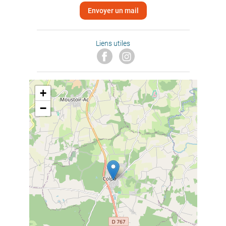
Envoyer un mail
Liens utiles
+
−