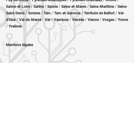
Puy-de-Dôme
Pyrénées-Atlantiques
Pyrénées-Orientales
Rhône
/
/
/
/
/
Saône-et-Loire
Sarthe
Savoie
Seine-et-Marne
Seine-Maritime
Seine-
/
/
/
/
/
Saint-Denis
Somme
Tarn
Tarn-et-Garonne
Territoire de Belfort
Val-
/
/
/
/
/
/
/
d'Oise
Val-de-Marne
Var
Vaucluse
Vendée
Vienne
Vosges
Yonne
/
Yvelines
Mentions légales