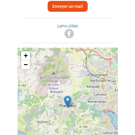
Envoyer un mail
Liens utiles
+
−