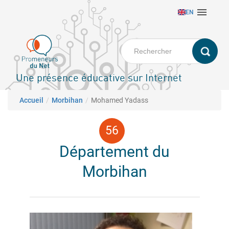
Aller

EN
au
contenu
principal
Une présence éducative sur Internet
Fil d'Ariane
Accueil
Morbihan
Mohamed Yadass
Département du
Morbihan