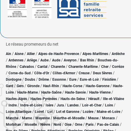
Le réseau promeneurs du net
/
/
/
/
/
Ain
Aisne
Allier
Alpes-de-Haute-Provence
Alpes-Maritimes
Ardèche
/
/
/
/
/
/
/
Ardennes
Ariège
Aube
Aude
Aveyron
Bas Rhin
Bouches-du-
/
/
/
/
/
/
Rhône
Calvados
Cantal
Charente
Charente-Maritime
Cher
Corrèze
/
/
/
/
/
/
Corse-du-Sud
Côte-d'Or
Côtes-d'Armor
Creuse
Deux Sèvres
/
/
/
/
/
/
/
Dordogne
Doubs
Drôme
Essonne
Eure
Eure-et-Loir
Finistère
/
/
/
/
/
/
Gard
Gers
Gironde
Haut-Rhin
Haute-Corse
Haute-Garonne
Haute-
/
/
/
/
/
Loire
Haute-Marne
Haute-Saône
Haute-Savoie
Haute-Vienne
/
/
/
/
Hautes-Alpes
Hautes-Pyrénées
Hauts-de-Seine
Hérault
Ille-et-Vilaine
/
/
/
/
/
/
/
/
Indre
Indre-et-Loire
Isère
Jura
Landes
Loir-et-Cher
Loire
/
/
/
/
/
/
Loire-Atlantique
Loiret
Lot
Lot et Garonne
Lozère
Maine-et-Loire
/
/
/
/
/
/
Manche
Marne
Mayenne
Meurthe-et-Moselle
Meuse
Monaco
/
/
/
/
/
/
/
/
Morbihan
Moselle
Nièvre
Nord
Oise
Orne
Paris
Pas-de-Calais
/
/
/
/