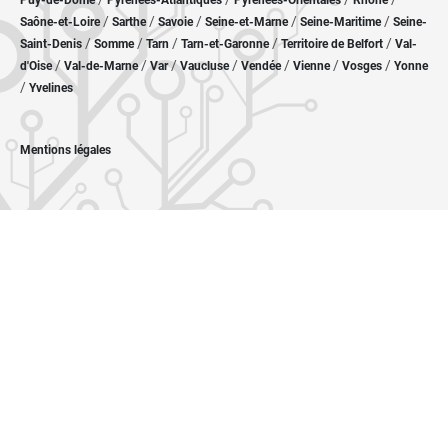
Puy-de-Dôme
Pyrénées-Atlantiques
Pyrénées-Orientales
Rhône
/
/
/
/
/
Saône-et-Loire
Sarthe
Savoie
Seine-et-Marne
Seine-Maritime
Seine-
/
/
/
/
/
Saint-Denis
Somme
Tarn
Tarn-et-Garonne
Territoire de Belfort
Val-
/
/
/
/
/
/
/
d'Oise
Val-de-Marne
Var
Vaucluse
Vendée
Vienne
Vosges
Yonne
/
Yvelines
Mentions légales