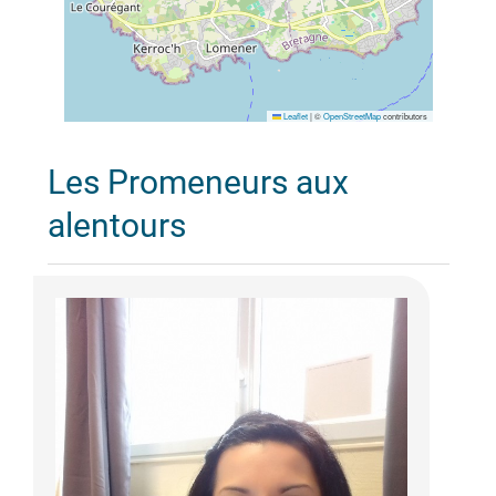
Leaflet
|
©
OpenStreetMap
contributors
Les Promeneurs aux
alentours