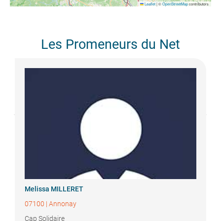
Leaflet
|
©
OpenStreetMap
contributors
Les Promeneurs du Net
Melissa
MILLERET
07100
|
Annonay
Cap Solidaire