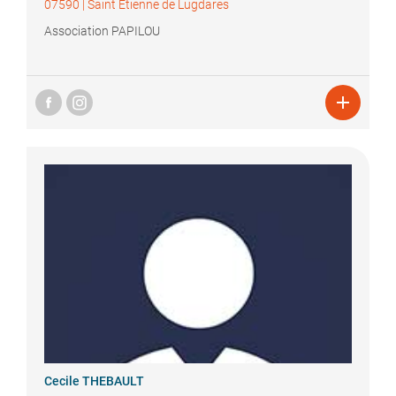
07590
|
Saint Etienne de Lugdares
Association PAPILOU

Cecile
THEBAULT