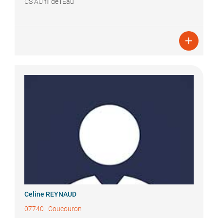
CS AU fil de l'Eau

Celine
REYNAUD
07740
|
Coucouron