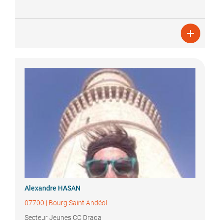

Alexandre
HASAN
07700
|
Bourg Saint Andéol
Secteur Jeunes CC Draga