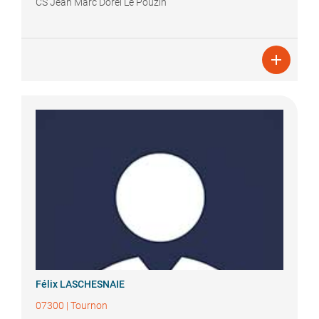
CS Jean Marc Dorel Le Pouzin

Félix
LASCHESNAIE
07300
|
Tournon