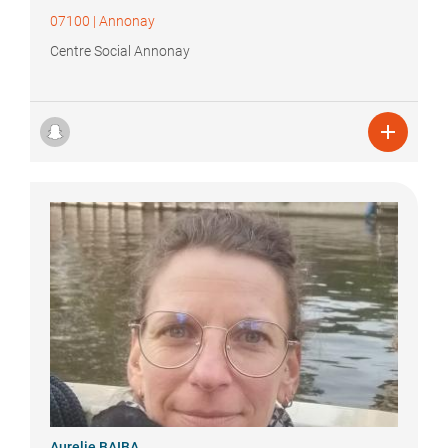
07100
|
Annonay
Centre Social Annonay

Aurelie
BAIBA