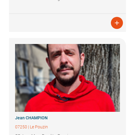

Jean
CHAMPION
07250
|
Le Pouzin