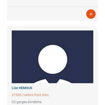

Lise
HEMOUS
07330
|
Vallont Pont d'Arc
CC gorges d'Ardèche