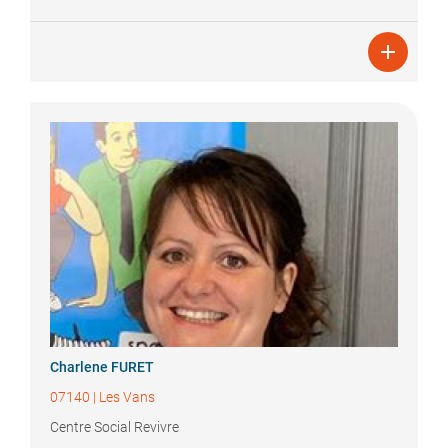

Charlene
FURET
07140
|
Les Vans
Centre Social Revivre