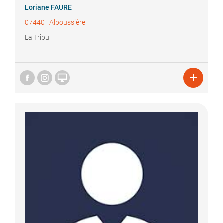
Loriane
FAURE
07440
|
Alboussière
La Tribu

