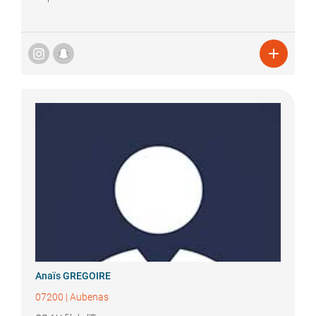

Anaïs
GREGOIRE
07200
|
Aubenas