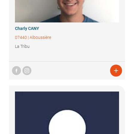
Charly
CANY
07440
|
Alboussière
La Tribu
