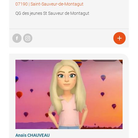
07190
|
Saint-Sauveur-de-Montagut
QG des jeunes St Sauveur de Montagut

Anaïs
CHAUVEAU