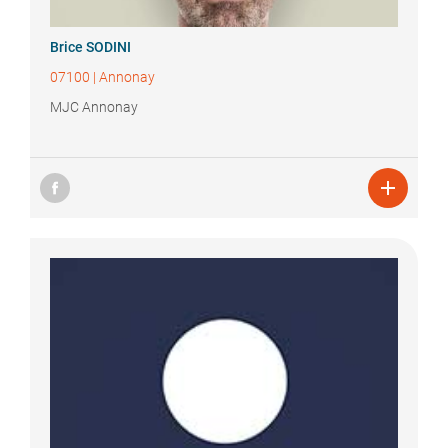
Brice
SODINI
07100
|
Annonay
MJC Annonay
