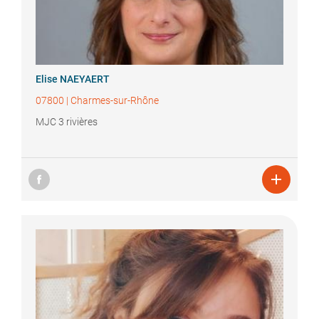
Elise
NAEYAERT
07800
|
Charmes-sur-Rhône
MJC 3 rivières
