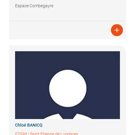
Espace Combegayre

Chloé
BANICQ
07590
|
Saint Etienne de Lugdares