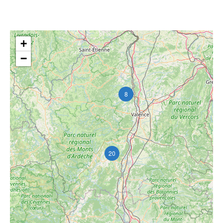
+
−
8
20