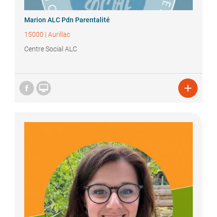
Marion ALC
Pdn Parentalité
15000
|
Aurillac
Centre Social ALC

