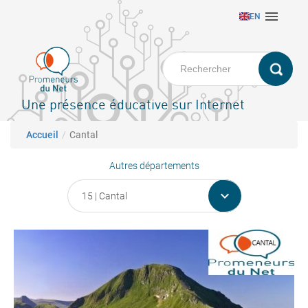
Aller

EN
au
contenu
principal
Une présence éducative sur Internet
Fil d'Ariane
Accueil
Cantal
Autres départements
