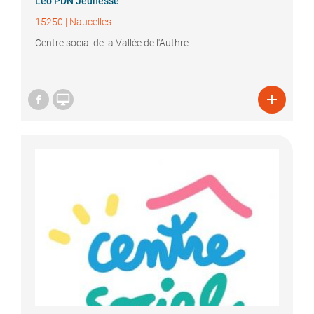
Léo
PDN Jeunesse
15250
|
Naucelles
Centre social de la Vallée de l'Authre

