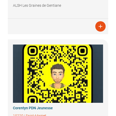
ALSH Les Graines de Gentiane

Corentyn
PDN Jeunesse
15220
|
Saint-Mamet