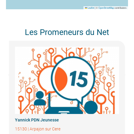
Leaflet
|
©
OpenStreetMap
contributors
Les Promeneurs du Net
Yannick
PDN Jeunesse
15130
|
Arpajon sur Cere