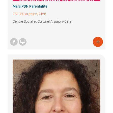
Marc
PDN Parentalité
15130
|
Arpajon/Cère
Centre Social et Culturel Arpajon/Cère

