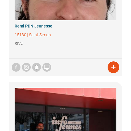
Remi
PDN Jeunesse
15130
|
Saint-Simon
SIVU

