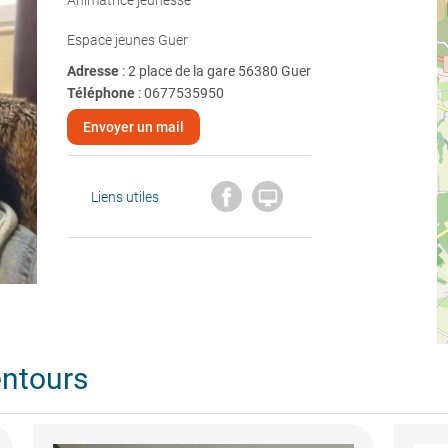
Animatrice jeunesse
Espace jeunes Guer
Adresse
: 2 place de la gare 56380 Guer
Téléphone
:
0677535950
Envoyer un mail

Liens utiles
entours