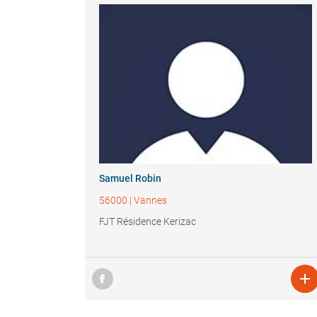
Samuel Robin
56000
|
Vannes
FJT Résidence Kerizac
