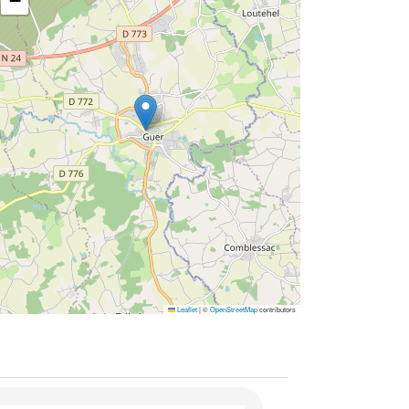
−
Leaflet
|
©
OpenStreetMap
contributors