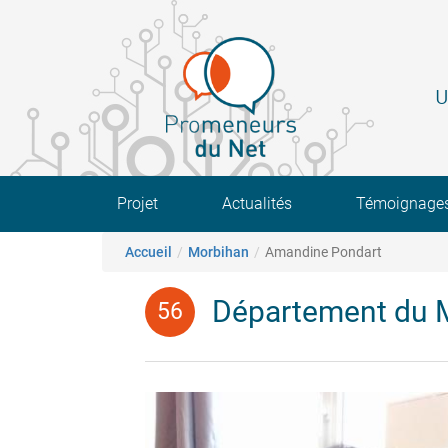
Aller
au
contenu
principal
U
Main navigation
Projet
Actualités
Témoignage
Fil d'Ariane
Accueil
Morbihan
Amandine Pondart
Département du 