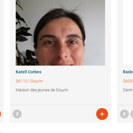
Katell Corbes
Rado
56110
|
Gourin
5600
Maison des jeunes de Gourin
Centr
