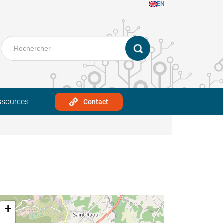
EN
ssources
Contact
+