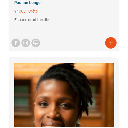
Pauline
Longo
94000
|
Créteil
Espace droit famille

