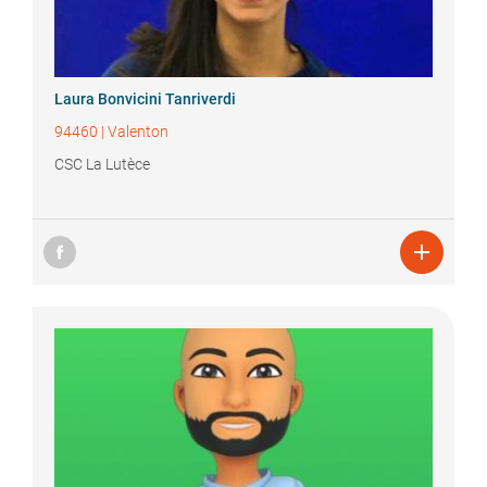
Laura
Bonvicini Tanriverdi
94460
|
Valenton
CSC La Lutèce
