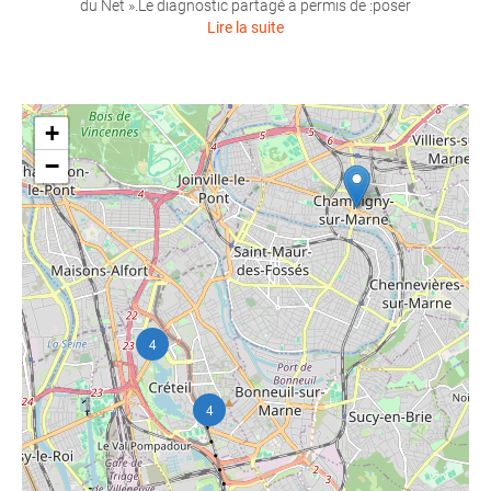
du Net ».Le diagnostic partagé a permis de :poser
Lire la suite
+
−
4
4