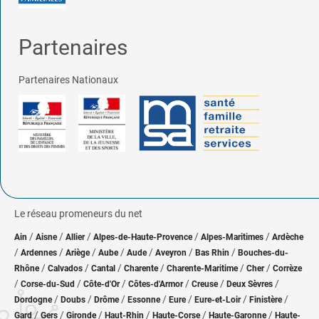
Partenaires
Partenaires Nationaux
Le réseau promeneurs du net
/
/
/
/
/
Ain
Aisne
Allier
Alpes-de-Haute-Provence
Alpes-Maritimes
Ardèche
/
/
/
/
/
/
/
Ardennes
Ariège
Aube
Aude
Aveyron
Bas Rhin
Bouches-du-
/
/
/
/
/
/
Rhône
Calvados
Cantal
Charente
Charente-Maritime
Cher
Corrèze
/
/
/
/
/
/
Corse-du-Sud
Côte-d'Or
Côtes-d'Armor
Creuse
Deux Sèvres
/
/
/
/
/
/
/
Dordogne
Doubs
Drôme
Essonne
Eure
Eure-et-Loir
Finistère
/
/
/
/
/
/
Gard
Gers
Gironde
Haut-Rhin
Haute-Corse
Haute-Garonne
Haute-