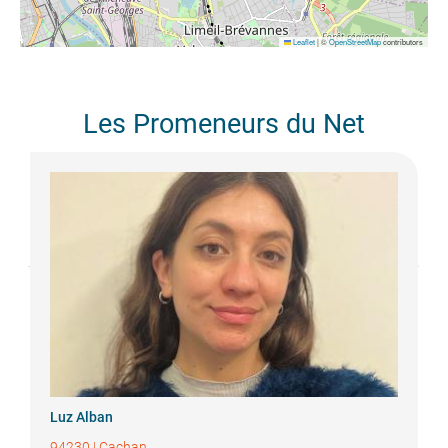
Leaflet
|
©
OpenStreetMap
contributors
Les Promeneurs du Net
Luz
Alban
94230
|
Cachan