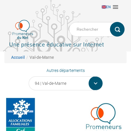
Aller

EN
au
contenu
principal
Une présence éducative sur Internet
Fil d'Ariane
Accueil
Val-de-Marne
Autres départements
