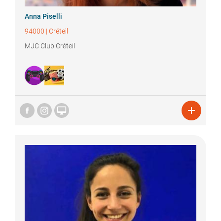
Anna
Piselli
94000
|
Créteil
MJC Club Créteil

