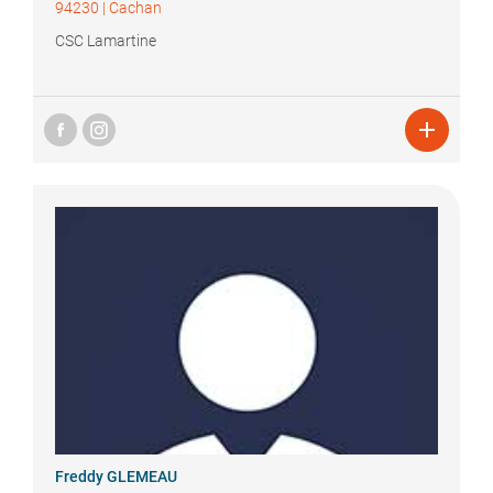
94230
|
Cachan
CSC Lamartine

Freddy
GLEMEAU