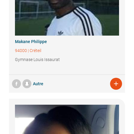
Makane
Philippe
94000
|
Créteil
Gymnase Louis Issaurat

Autre