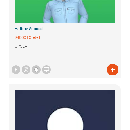
Hatime
Snoussi
94000
|
Créteil
GPSEA

