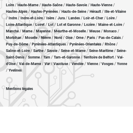
/
/
/
/
/
Loire
Haute-Marne
Haute-Saône
Haute-Savoie
Haute-Vienne
/
/
/
/
Hautes-Alpes
Hautes-Pyrénées
Hauts-de-Seine
Hérault
Ille-et-Vilaine
/
/
/
/
/
/
/
/
Indre
Indre-et-Loire
Isère
Jura
Landes
Loir-et-Cher
Loire
/
/
/
/
/
/
Loire-Atlantique
Loiret
Lot
Lot et Garonne
Lozère
Maine-et-Loire
/
/
/
/
/
/
Manche
Marne
Mayenne
Meurthe-et-Moselle
Meuse
Monaco
/
/
/
/
/
/
/
/
Morbihan
Moselle
Nièvre
Nord
Oise
Orne
Paris
Pas-de-Calais
/
/
/
/
Puy-de-Dôme
Pyrénées-Atlantiques
Pyrénées-Orientales
Rhône
/
/
/
/
/
Saône-et-Loire
Sarthe
Savoie
Seine-et-Marne
Seine-Maritime
Seine-
/
/
/
/
/
Saint-Denis
Somme
Tarn
Tarn-et-Garonne
Territoire de Belfort
Val-
/
/
/
/
/
/
/
d'Oise
Val-de-Marne
Var
Vaucluse
Vendée
Vienne
Vosges
Yonne
/
Yvelines
Mentions légales