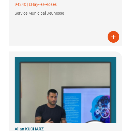
94240
|
L'Haÿ-les-Roses
Service Municipal Jeunesse

Allan
KUCHARZ