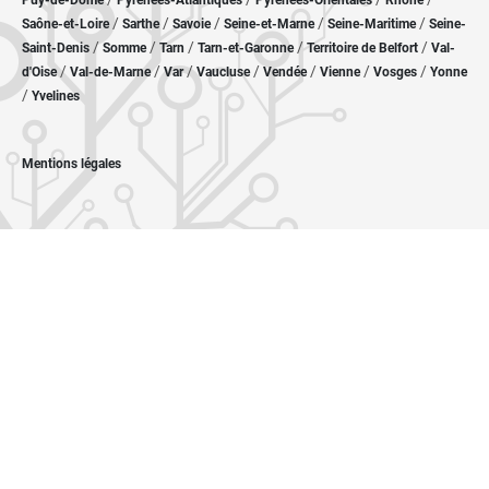
Puy-de-Dôme
Pyrénées-Atlantiques
Pyrénées-Orientales
Rhône
/
/
/
/
/
Saône-et-Loire
Sarthe
Savoie
Seine-et-Marne
Seine-Maritime
Seine-
/
/
/
/
/
Saint-Denis
Somme
Tarn
Tarn-et-Garonne
Territoire de Belfort
Val-
/
/
/
/
/
/
/
d'Oise
Val-de-Marne
Var
Vaucluse
Vendée
Vienne
Vosges
Yonne
/
Yvelines
Mentions légales