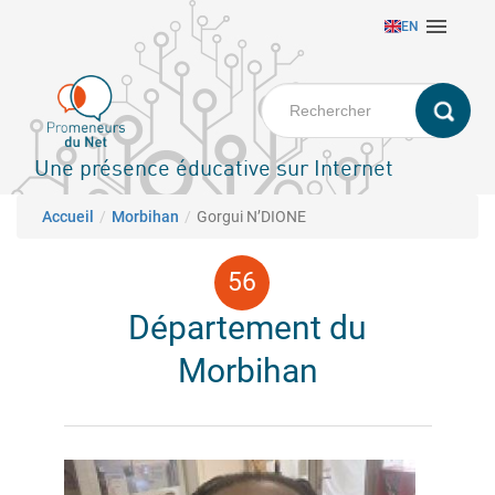
Aller

EN
au
contenu
principal
Une présence éducative sur Internet
Fil d'Ariane
Accueil
Morbihan
Gorgui N’DIONE
Département du
Morbihan