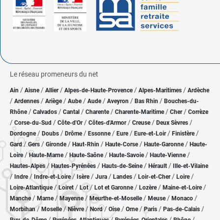
Le réseau promeneurs du net
/
/
/
/
/
Ain
Aisne
Allier
Alpes-de-Haute-Provence
Alpes-Maritimes
Ardèche
/
/
/
/
/
/
/
Ardennes
Ariège
Aube
Aude
Aveyron
Bas Rhin
Bouches-du-
/
/
/
/
/
/
Rhône
Calvados
Cantal
Charente
Charente-Maritime
Cher
Corrèze
/
/
/
/
/
/
Corse-du-Sud
Côte-d'Or
Côtes-d'Armor
Creuse
Deux Sèvres
/
/
/
/
/
/
/
Dordogne
Doubs
Drôme
Essonne
Eure
Eure-et-Loir
Finistère
/
/
/
/
/
/
Gard
Gers
Gironde
Haut-Rhin
Haute-Corse
Haute-Garonne
Haute-
/
/
/
/
/
Loire
Haute-Marne
Haute-Saône
Haute-Savoie
Haute-Vienne
/
/
/
/
Hautes-Alpes
Hautes-Pyrénées
Hauts-de-Seine
Hérault
Ille-et-Vilaine
/
/
/
/
/
/
/
/
Indre
Indre-et-Loire
Isère
Jura
Landes
Loir-et-Cher
Loire
/
/
/
/
/
/
Loire-Atlantique
Loiret
Lot
Lot et Garonne
Lozère
Maine-et-Loire
/
/
/
/
/
/
Manche
Marne
Mayenne
Meurthe-et-Moselle
Meuse
Monaco
/
/
/
/
/
/
/
/
Morbihan
Moselle
Nièvre
Nord
Oise
Orne
Paris
Pas-de-Calais
/
/
/
/