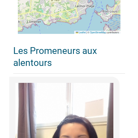
Leaflet
|
©
OpenStreetMap
contributors
Les Promeneurs aux
alentours