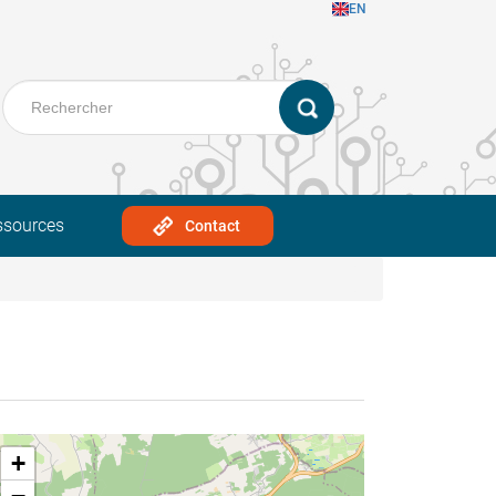
EN
ssources
Contact
+