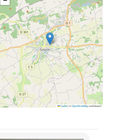
−
Leaflet
|
©
OpenStreetMap
contributors