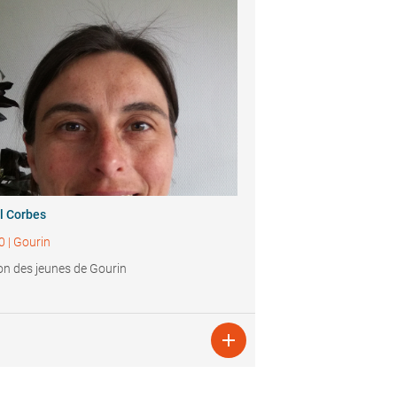
l Corbes
0
|
Gourin
n des jeunes de Gourin
