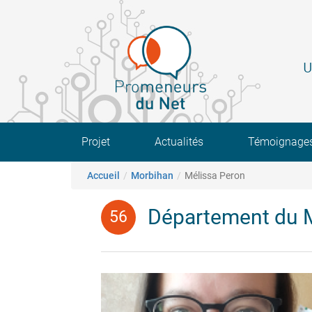
Aller
au
contenu
principal
U
Main navigation
Projet
Actualités
Témoignage
Fil d'Ariane
Accueil
Morbihan
Mélissa Peron
Département du 