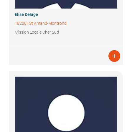
Elise
Delage
18200
|
St Amand-Montrond
Mission Locale Cher Sud
