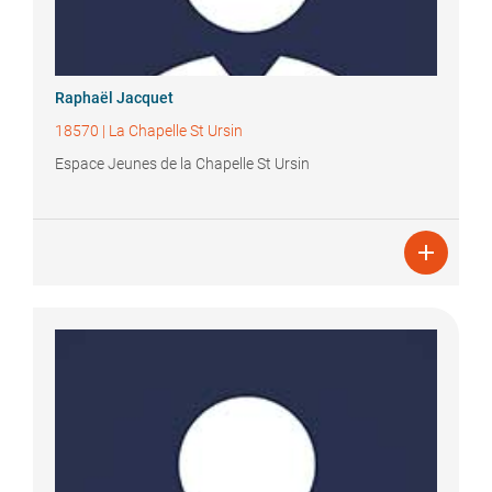
Raphaël
Jacquet
18570
|
La Chapelle St Ursin
Espace Jeunes de la Chapelle St Ursin
