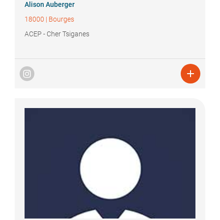
Alison
Auberger
18000
|
Bourges
ACEP - Cher Tsiganes
