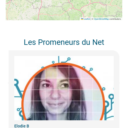
Leaflet
|
©
OpenStreetMap
contributors
Les Promeneurs du Net
Elodie
B