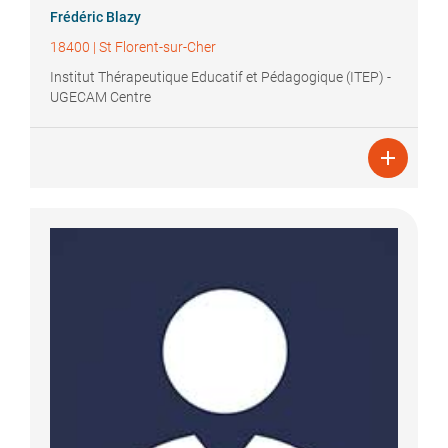
Frédéric
Blazy
18400
|
St Florent-sur-Cher
Institut Thérapeutique Educatif et Pédagogique (ITEP) -
UGECAM Centre
