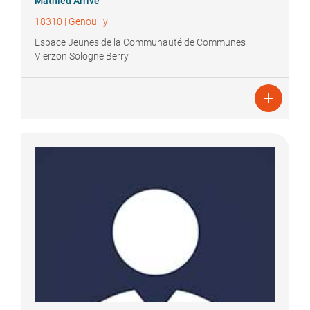
Mathieu
Arrivé
18310
|
Genouilly
Espace Jeunes de la Communauté de Communes
Vierzon Sologne Berry
