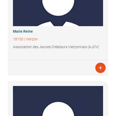
Marie
Reine
18100
|
Vierzon
Association des Jeunes Créateurs Vierzonnais (AJCV)
