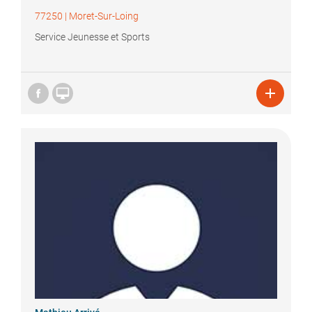
77250
|
Moret-Sur-Loing
Service Jeunesse et Sports

