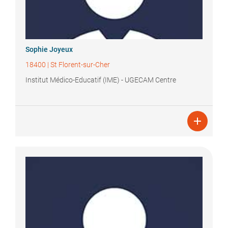
Sophie
Joyeux
18400
|
St Florent-sur-Cher
Institut Médico-Educatif (IME) - UGECAM Centre
