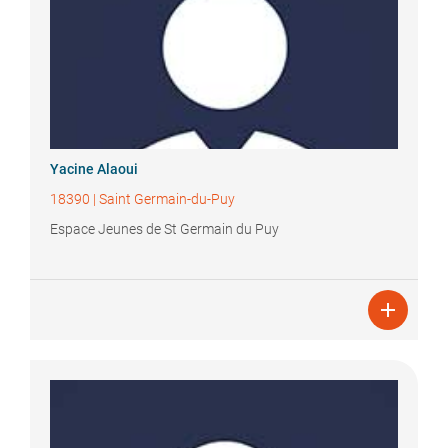
Yacine
Alaoui
18390
|
Saint Germain-du-Puy
Espace Jeunes de St Germain du Puy
