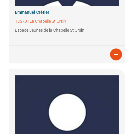
Emmanuel
Crétier
18570
|
La Chapelle St Ursin
Espace Jeunes de la Chapelle St Ursin
