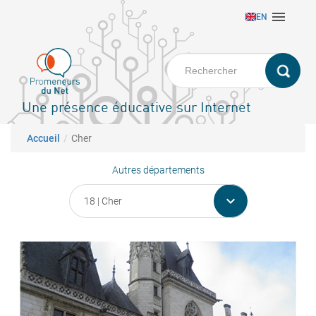
Aller

EN
au
contenu
principal
Une présence éducative sur Internet
Fil d'Ariane
Accueil
Cher
Autres départements
