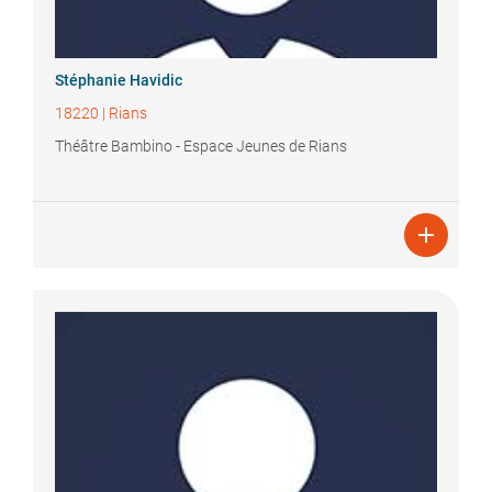
Stéphanie
Havidic
18220
|
Rians
Théâtre Bambino - Espace Jeunes de Rians
