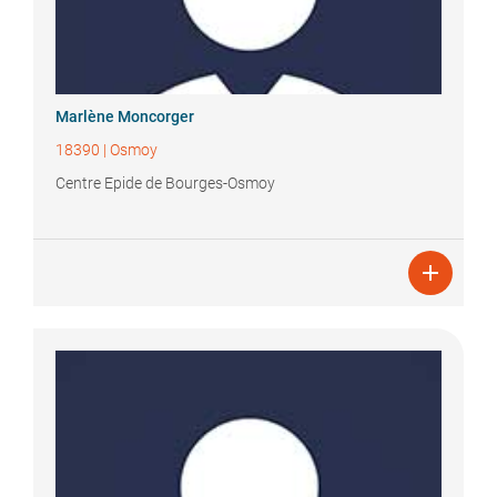
Marlène
Moncorger
18390
|
Osmoy
Centre Epide de Bourges-Osmoy
