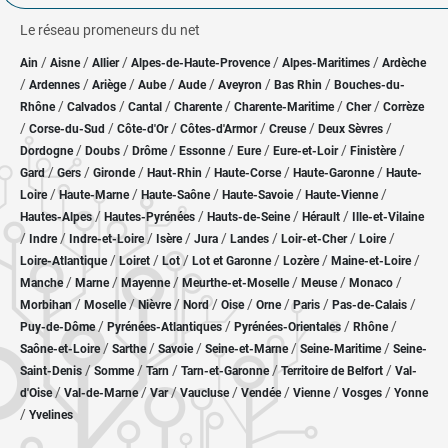
Le réseau promeneurs du net
/
/
/
/
/
Ain
Aisne
Allier
Alpes-de-Haute-Provence
Alpes-Maritimes
Ardèche
/
/
/
/
/
/
/
Ardennes
Ariège
Aube
Aude
Aveyron
Bas Rhin
Bouches-du-
/
/
/
/
/
/
Rhône
Calvados
Cantal
Charente
Charente-Maritime
Cher
Corrèze
/
/
/
/
/
/
Corse-du-Sud
Côte-d'Or
Côtes-d'Armor
Creuse
Deux Sèvres
/
/
/
/
/
/
/
Dordogne
Doubs
Drôme
Essonne
Eure
Eure-et-Loir
Finistère
/
/
/
/
/
/
Gard
Gers
Gironde
Haut-Rhin
Haute-Corse
Haute-Garonne
Haute-
/
/
/
/
/
Loire
Haute-Marne
Haute-Saône
Haute-Savoie
Haute-Vienne
/
/
/
/
Hautes-Alpes
Hautes-Pyrénées
Hauts-de-Seine
Hérault
Ille-et-Vilaine
/
/
/
/
/
/
/
/
Indre
Indre-et-Loire
Isère
Jura
Landes
Loir-et-Cher
Loire
/
/
/
/
/
/
Loire-Atlantique
Loiret
Lot
Lot et Garonne
Lozère
Maine-et-Loire
/
/
/
/
/
/
Manche
Marne
Mayenne
Meurthe-et-Moselle
Meuse
Monaco
/
/
/
/
/
/
/
/
Morbihan
Moselle
Nièvre
Nord
Oise
Orne
Paris
Pas-de-Calais
/
/
/
/
Puy-de-Dôme
Pyrénées-Atlantiques
Pyrénées-Orientales
Rhône
/
/
/
/
/
Saône-et-Loire
Sarthe
Savoie
Seine-et-Marne
Seine-Maritime
Seine-
/
/
/
/
/
Saint-Denis
Somme
Tarn
Tarn-et-Garonne
Territoire de Belfort
Val-
/
/
/
/
/
/
/
d'Oise
Val-de-Marne
Var
Vaucluse
Vendée
Vienne
Vosges
Yonne
/
Yvelines