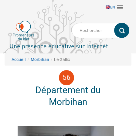
Aller

EN
au
contenu
principal
Une présence éducative sur Internet
Fil d'Ariane
Accueil
Morbihan
Le Gallic
Département du
Morbihan