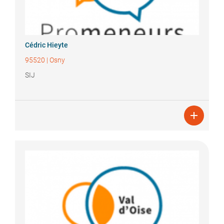
Cédric
Hieyte
95520
|
Osny
SIJ
