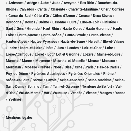
/
/
/
/
/
/
/
Ardennes
Ariège
Aube
Aude
Aveyron
Bas Rhin
Bouches-du-
/
/
/
/
/
/
Rhône
Calvados
Cantal
Charente
Charente-Maritime
Cher
Corrèze
/
/
/
/
/
/
Corse-du-Sud
Côte-d'Or
Côtes-d'Armor
Creuse
Deux Sèvres
/
/
/
/
/
/
/
Dordogne
Doubs
Drôme
Essonne
Eure
Eure-et-Loir
Finistère
/
/
/
/
/
/
Gard
Gers
Gironde
Haut-Rhin
Haute-Corse
Haute-Garonne
Haute-
/
/
/
/
/
Loire
Haute-Marne
Haute-Saône
Haute-Savoie
Haute-Vienne
/
/
/
/
Hautes-Alpes
Hautes-Pyrénées
Hauts-de-Seine
Hérault
Ille-et-Vilaine
/
/
/
/
/
/
/
/
Indre
Indre-et-Loire
Isère
Jura
Landes
Loir-et-Cher
Loire
/
/
/
/
/
/
Loire-Atlantique
Loiret
Lot
Lot et Garonne
Lozère
Maine-et-Loire
/
/
/
/
/
/
Manche
Marne
Mayenne
Meurthe-et-Moselle
Meuse
Monaco
/
/
/
/
/
/
/
/
Morbihan
Moselle
Nièvre
Nord
Oise
Orne
Paris
Pas-de-Calais
/
/
/
/
Puy-de-Dôme
Pyrénées-Atlantiques
Pyrénées-Orientales
Rhône
/
/
/
/
/
Saône-et-Loire
Sarthe
Savoie
Seine-et-Marne
Seine-Maritime
Seine-
/
/
/
/
/
Saint-Denis
Somme
Tarn
Tarn-et-Garonne
Territoire de Belfort
Val-
/
/
/
/
/
/
/
d'Oise
Val-de-Marne
Var
Vaucluse
Vendée
Vienne
Vosges
Yonne
/
Yvelines
Mentions légales