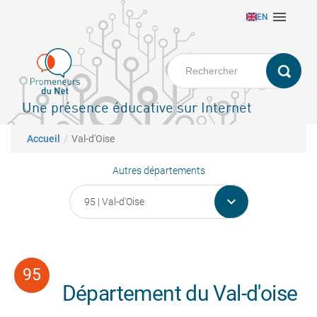
Aller

EN
au
contenu
principal
Une présence éducative sur Internet
Fil d'Ariane
Accueil
Val-d'Oise
Autres départements

Département du Val-d'oise