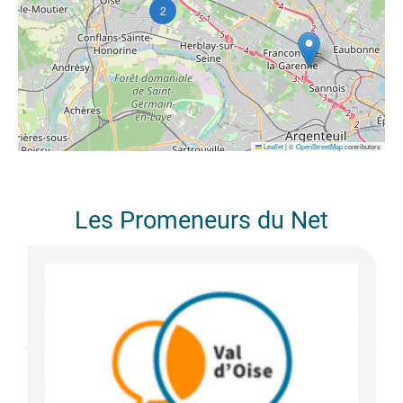
2
Leaflet
|
©
OpenStreetMap
contributors
Les Promeneurs du Net