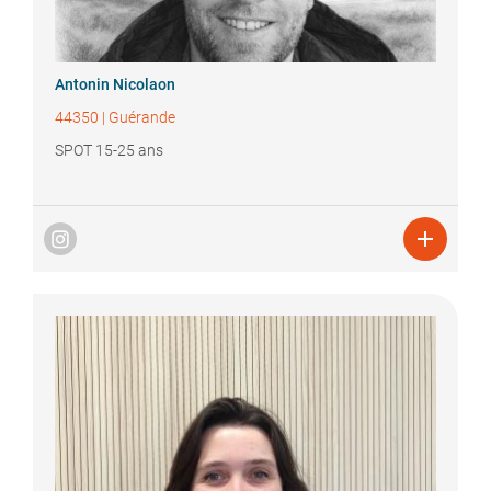
Antonin
Nicolaon
44350
|
Guérande
SPOT 15-25 ans
