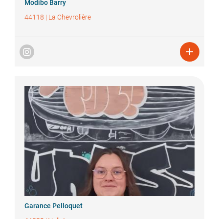
Modibo
Barry
44118
|
La Chevrolière

Garance
Pelloquet