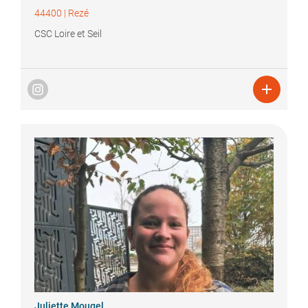
44400
|
Rezé
CSC Loire et Seil

Juliette
Mougel