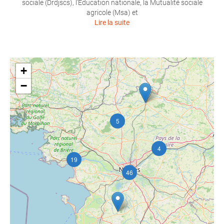
sociale (Drdjscs), l’Éducation nationale, la Mutualité sociale
agricole (Msa) et
Lire la suite
+
−
5
4
19
46