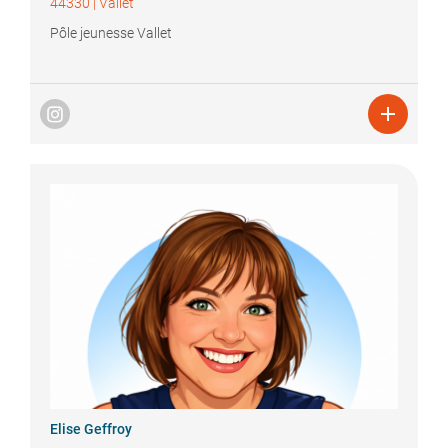
44330
|
Vallet
Pôle jeunesse Vallet

Elise
Geffroy