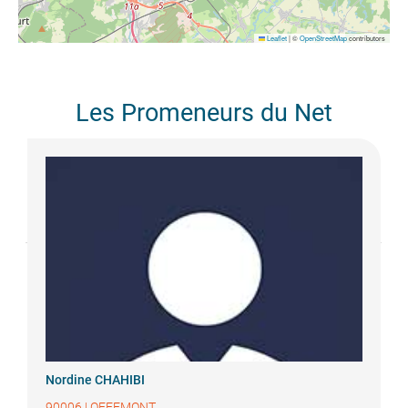
Leaflet
|
©
OpenStreetMap
contributors
Les Promeneurs du Net
Nordine
CHAHIBI
90006
|
OFFEMONT