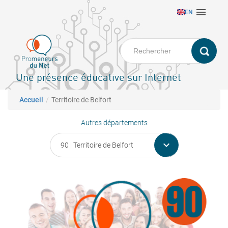
Aller

EN
au
contenu
principal
Une présence éducative sur Internet
Fil d'Ariane
Accueil
Territoire de Belfort
Autres départements
