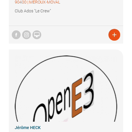
90400
|
MEROUX-MOVAL
Club Ados "Le Crew"


Jérôme
HECK