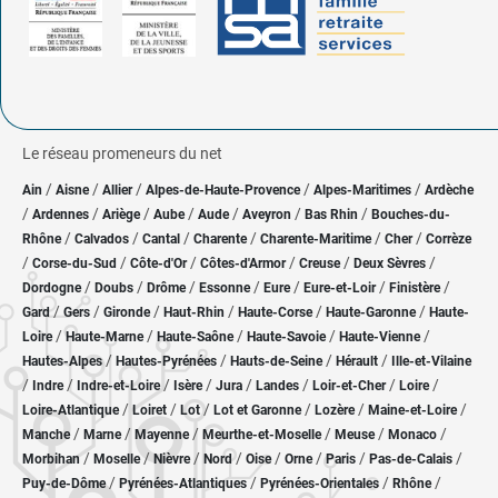
Le réseau promeneurs du net
/
/
/
/
/
Ain
Aisne
Allier
Alpes-de-Haute-Provence
Alpes-Maritimes
Ardèche
/
/
/
/
/
/
/
Ardennes
Ariège
Aube
Aude
Aveyron
Bas Rhin
Bouches-du-
/
/
/
/
/
/
Rhône
Calvados
Cantal
Charente
Charente-Maritime
Cher
Corrèze
/
/
/
/
/
/
Corse-du-Sud
Côte-d'Or
Côtes-d'Armor
Creuse
Deux Sèvres
/
/
/
/
/
/
/
Dordogne
Doubs
Drôme
Essonne
Eure
Eure-et-Loir
Finistère
/
/
/
/
/
/
Gard
Gers
Gironde
Haut-Rhin
Haute-Corse
Haute-Garonne
Haute-
/
/
/
/
/
Loire
Haute-Marne
Haute-Saône
Haute-Savoie
Haute-Vienne
/
/
/
/
Hautes-Alpes
Hautes-Pyrénées
Hauts-de-Seine
Hérault
Ille-et-Vilaine
/
/
/
/
/
/
/
/
Indre
Indre-et-Loire
Isère
Jura
Landes
Loir-et-Cher
Loire
/
/
/
/
/
/
Loire-Atlantique
Loiret
Lot
Lot et Garonne
Lozère
Maine-et-Loire
/
/
/
/
/
/
Manche
Marne
Mayenne
Meurthe-et-Moselle
Meuse
Monaco
/
/
/
/
/
/
/
/
Morbihan
Moselle
Nièvre
Nord
Oise
Orne
Paris
Pas-de-Calais
/
/
/
/
Puy-de-Dôme
Pyrénées-Atlantiques
Pyrénées-Orientales
Rhône