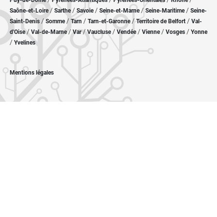
Puy-de-Dôme
Pyrénées-Atlantiques
Pyrénées-Orientales
Rhône
/
/
/
/
/
Saône-et-Loire
Sarthe
Savoie
Seine-et-Marne
Seine-Maritime
Seine-
/
/
/
/
/
Saint-Denis
Somme
Tarn
Tarn-et-Garonne
Territoire de Belfort
Val-
/
/
/
/
/
/
/
d'Oise
Val-de-Marne
Var
Vaucluse
Vendée
Vienne
Vosges
Yonne
/
Yvelines
Mentions légales