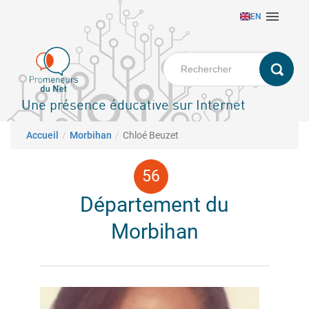
Aller

EN
au
contenu
principal
Une présence éducative sur Internet
Fil d'Ariane
Accueil
Morbihan
Chloé Beuzet
Département du
Morbihan