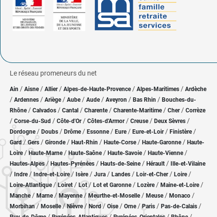
Le réseau promeneurs du net
/
/
/
/
/
Ain
Aisne
Allier
Alpes-de-Haute-Provence
Alpes-Maritimes
Ardèche
/
/
/
/
/
/
/
Ardennes
Ariège
Aube
Aude
Aveyron
Bas Rhin
Bouches-du-
/
/
/
/
/
/
Rhône
Calvados
Cantal
Charente
Charente-Maritime
Cher
Corrèze
/
/
/
/
/
/
Corse-du-Sud
Côte-d'Or
Côtes-d'Armor
Creuse
Deux Sèvres
/
/
/
/
/
/
/
Dordogne
Doubs
Drôme
Essonne
Eure
Eure-et-Loir
Finistère
/
/
/
/
/
/
Gard
Gers
Gironde
Haut-Rhin
Haute-Corse
Haute-Garonne
Haute-
/
/
/
/
/
Loire
Haute-Marne
Haute-Saône
Haute-Savoie
Haute-Vienne
/
/
/
/
Hautes-Alpes
Hautes-Pyrénées
Hauts-de-Seine
Hérault
Ille-et-Vilaine
/
/
/
/
/
/
/
/
Indre
Indre-et-Loire
Isère
Jura
Landes
Loir-et-Cher
Loire
/
/
/
/
/
/
Loire-Atlantique
Loiret
Lot
Lot et Garonne
Lozère
Maine-et-Loire
/
/
/
/
/
/
Manche
Marne
Mayenne
Meurthe-et-Moselle
Meuse
Monaco
/
/
/
/
/
/
/
/
Morbihan
Moselle
Nièvre
Nord
Oise
Orne
Paris
Pas-de-Calais
/
/
/
/