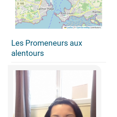
Leaflet
|
©
OpenStreetMap
contributors
Les Promeneurs aux
alentours