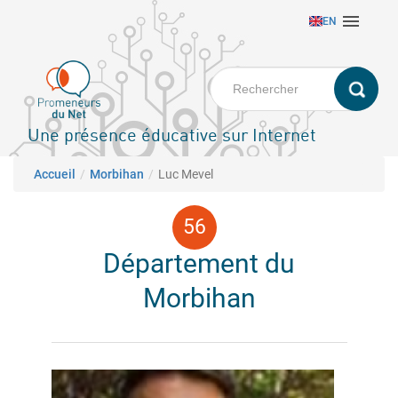
Aller

EN
au
contenu
principal
Une présence éducative sur Internet
Fil d'Ariane
Accueil
Morbihan
Luc Mevel
Département du
Morbihan