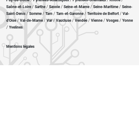
Puy-de-Dôme
Pyrénées-Atlantiques
Pyrénées-Orientales
Rhône
/
/
/
/
/
Saône-et-Loire
Sarthe
Savoie
Seine-et-Marne
Seine-Maritime
Seine-
/
/
/
/
/
Saint-Denis
Somme
Tarn
Tarn-et-Garonne
Territoire de Belfort
Val-
/
/
/
/
/
/
/
d'Oise
Val-de-Marne
Var
Vaucluse
Vendée
Vienne
Vosges
Yonne
/
Yvelines
Mentions légales