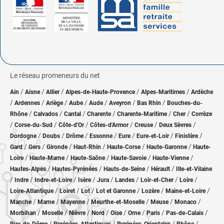
Le réseau promeneurs du net
/
/
/
/
/
Ain
Aisne
Allier
Alpes-de-Haute-Provence
Alpes-Maritimes
Ardèche
/
/
/
/
/
/
/
Ardennes
Ariège
Aube
Aude
Aveyron
Bas Rhin
Bouches-du-
/
/
/
/
/
/
Rhône
Calvados
Cantal
Charente
Charente-Maritime
Cher
Corrèze
/
/
/
/
/
/
Corse-du-Sud
Côte-d'Or
Côtes-d'Armor
Creuse
Deux Sèvres
/
/
/
/
/
/
/
Dordogne
Doubs
Drôme
Essonne
Eure
Eure-et-Loir
Finistère
/
/
/
/
/
/
Gard
Gers
Gironde
Haut-Rhin
Haute-Corse
Haute-Garonne
Haute-
/
/
/
/
/
Loire
Haute-Marne
Haute-Saône
Haute-Savoie
Haute-Vienne
/
/
/
/
Hautes-Alpes
Hautes-Pyrénées
Hauts-de-Seine
Hérault
Ille-et-Vilaine
/
/
/
/
/
/
/
/
Indre
Indre-et-Loire
Isère
Jura
Landes
Loir-et-Cher
Loire
/
/
/
/
/
/
Loire-Atlantique
Loiret
Lot
Lot et Garonne
Lozère
Maine-et-Loire
/
/
/
/
/
/
Manche
Marne
Mayenne
Meurthe-et-Moselle
Meuse
Monaco
/
/
/
/
/
/
/
/
Morbihan
Moselle
Nièvre
Nord
Oise
Orne
Paris
Pas-de-Calais
/
/
/
/