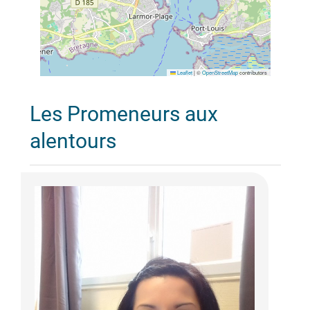
Leaflet
|
©
OpenStreetMap
contributors
Les Promeneurs aux
alentours