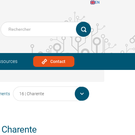
EN
ssources
Contact

ments
 Charente