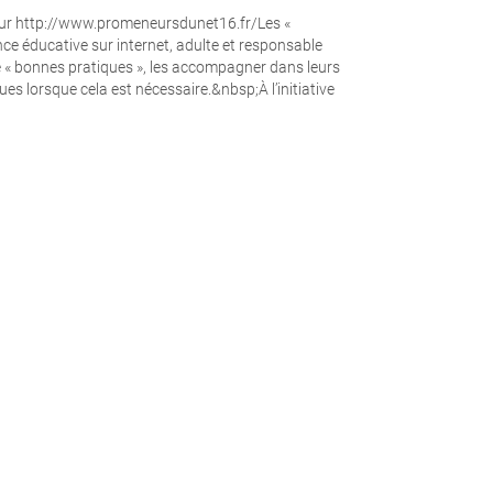
ur http://www.promeneursdunet16.fr/Les «
ce éducative sur internet, adulte et responsable
e « bonnes pratiques », les accompagner dans leurs
es lorsque cela est nécessaire.&nbsp;À l’initiative