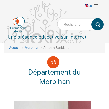
Aller

EN
au
contenu
principal
Une présence éducative sur Internet
Fil d'Ariane
Accueil
Morbihan
Antoine Buridant
Département du
Morbihan