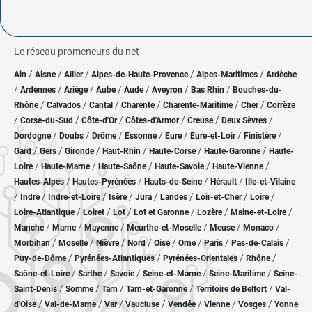
Le réseau promeneurs du net
/
/
/
/
/
Ain
Aisne
Allier
Alpes-de-Haute-Provence
Alpes-Maritimes
Ardèche
/
/
/
/
/
/
/
Ardennes
Ariège
Aube
Aude
Aveyron
Bas Rhin
Bouches-du-
/
/
/
/
/
/
Rhône
Calvados
Cantal
Charente
Charente-Maritime
Cher
Corrèze
/
/
/
/
/
/
Corse-du-Sud
Côte-d'Or
Côtes-d'Armor
Creuse
Deux Sèvres
/
/
/
/
/
/
/
Dordogne
Doubs
Drôme
Essonne
Eure
Eure-et-Loir
Finistère
/
/
/
/
/
/
Gard
Gers
Gironde
Haut-Rhin
Haute-Corse
Haute-Garonne
Haute-
/
/
/
/
/
Loire
Haute-Marne
Haute-Saône
Haute-Savoie
Haute-Vienne
/
/
/
/
Hautes-Alpes
Hautes-Pyrénées
Hauts-de-Seine
Hérault
Ille-et-Vilaine
/
/
/
/
/
/
/
/
Indre
Indre-et-Loire
Isère
Jura
Landes
Loir-et-Cher
Loire
/
/
/
/
/
/
Loire-Atlantique
Loiret
Lot
Lot et Garonne
Lozère
Maine-et-Loire
/
/
/
/
/
/
Manche
Marne
Mayenne
Meurthe-et-Moselle
Meuse
Monaco
/
/
/
/
/
/
/
/
Morbihan
Moselle
Nièvre
Nord
Oise
Orne
Paris
Pas-de-Calais
/
/
/
/
Puy-de-Dôme
Pyrénées-Atlantiques
Pyrénées-Orientales
Rhône
/
/
/
/
/
Saône-et-Loire
Sarthe
Savoie
Seine-et-Marne
Seine-Maritime
Seine-
/
/
/
/
/
Saint-Denis
Somme
Tarn
Tarn-et-Garonne
Territoire de Belfort
Val-
/
/
/
/
/
/
/
d'Oise
Val-de-Marne
Var
Vaucluse
Vendée
Vienne
Vosges
Yonne