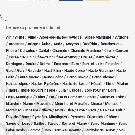
Le réseau promeneurs du net
/
/
/
/
/
Ain
Aisne
Allier
Alpes-de-Haute-Provence
Alpes-Maritimes
Ardèche
/
/
/
/
/
/
/
Ardennes
Ariège
Aube
Aude
Aveyron
Bas Rhin
Bouches-du-
/
/
/
/
/
/
Rhône
Calvados
Cantal
Charente
Charente-Maritime
Cher
Corrèze
/
/
/
/
/
/
Corse-du-Sud
Côte-d'Or
Côtes-d'Armor
Creuse
Deux Sèvres
/
/
/
/
/
/
/
Dordogne
Doubs
Drôme
Essonne
Eure
Eure-et-Loir
Finistère
/
/
/
/
/
/
Gard
Gers
Gironde
Haut-Rhin
Haute-Corse
Haute-Garonne
Haute-
/
/
/
/
/
Loire
Haute-Marne
Haute-Saône
Haute-Savoie
Haute-Vienne
/
/
/
/
Hautes-Alpes
Hautes-Pyrénées
Hauts-de-Seine
Hérault
Ille-et-Vilaine
/
/
/
/
/
/
/
/
Indre
Indre-et-Loire
Isère
Jura
Landes
Loir-et-Cher
Loire
/
/
/
/
/
/
Loire-Atlantique
Loiret
Lot
Lot et Garonne
Lozère
Maine-et-Loire
/
/
/
/
/
/
Manche
Marne
Mayenne
Meurthe-et-Moselle
Meuse
Monaco
/
/
/
/
/
/
/
/
Morbihan
Moselle
Nièvre
Nord
Oise
Orne
Paris
Pas-de-Calais
/
/
/
/
Puy-de-Dôme
Pyrénées-Atlantiques
Pyrénées-Orientales
Rhône
/
/
/
/
/
Saône-et-Loire
Sarthe
Savoie
Seine-et-Marne
Seine-Maritime
Seine-
/
/
/
/
/
Saint-Denis
Somme
Tarn
Tarn-et-Garonne
Territoire de Belfort
Val-