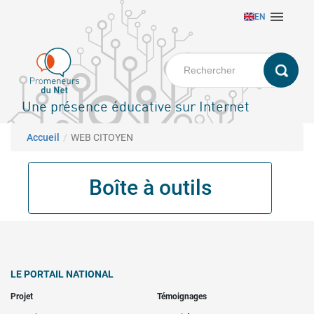
Aller

EN
au
contenu
principal
Une présence éducative sur Internet
Fil d'Ariane
Accueil
WEB CITOYEN
Boîte à outils
LE PORTAIL NATIONAL
Projet
Témoignages