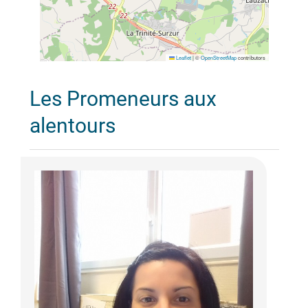
Leaflet
|
©
OpenStreetMap
contributors
Les Promeneurs aux
alentours