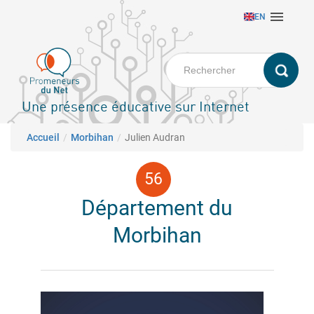
Aller

EN
au
contenu
principal
Une présence éducative sur Internet
Fil d'Ariane
Accueil
Morbihan
Julien Audran
Département du
Morbihan