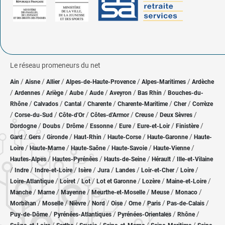
Le réseau promeneurs du net
/
/
/
/
/
Ain
Aisne
Allier
Alpes-de-Haute-Provence
Alpes-Maritimes
Ardèche
/
/
/
/
/
/
/
Ardennes
Ariège
Aube
Aude
Aveyron
Bas Rhin
Bouches-du-
/
/
/
/
/
/
Rhône
Calvados
Cantal
Charente
Charente-Maritime
Cher
Corrèze
/
/
/
/
/
/
Corse-du-Sud
Côte-d'Or
Côtes-d'Armor
Creuse
Deux Sèvres
/
/
/
/
/
/
/
Dordogne
Doubs
Drôme
Essonne
Eure
Eure-et-Loir
Finistère
/
/
/
/
/
/
Gard
Gers
Gironde
Haut-Rhin
Haute-Corse
Haute-Garonne
Haute-
/
/
/
/
/
Loire
Haute-Marne
Haute-Saône
Haute-Savoie
Haute-Vienne
/
/
/
/
Hautes-Alpes
Hautes-Pyrénées
Hauts-de-Seine
Hérault
Ille-et-Vilaine
/
/
/
/
/
/
/
/
Indre
Indre-et-Loire
Isère
Jura
Landes
Loir-et-Cher
Loire
/
/
/
/
/
/
Loire-Atlantique
Loiret
Lot
Lot et Garonne
Lozère
Maine-et-Loire
/
/
/
/
/
/
Manche
Marne
Mayenne
Meurthe-et-Moselle
Meuse
Monaco
/
/
/
/
/
/
/
/
Morbihan
Moselle
Nièvre
Nord
Oise
Orne
Paris
Pas-de-Calais
/
/
/
/
Puy-de-Dôme
Pyrénées-Atlantiques
Pyrénées-Orientales
Rhône