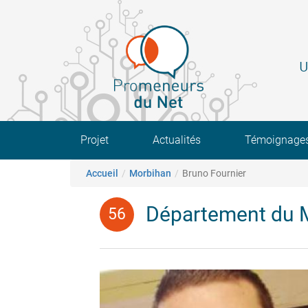
Aller
au
contenu
principal
U
Main navigation
Projet
Actualités
Témoignage
Fil d'Ariane
Accueil
Morbihan
Bruno Fournier
Département du 