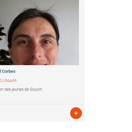
l Corbes
0
|
Gourin
n des jeunes de Gourin
