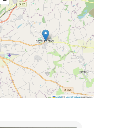
−
Leaflet
|
©
OpenStreetMap
contributors