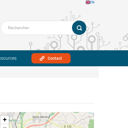
EN
ssources
Contact
+