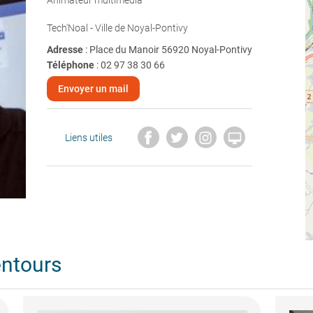
Animateur multimédia
Tech'Noal - Ville de Noyal-Pontivy
Adresse
: Place du Manoir 56920 Noyal-Pontivy
Téléphone
:
02 97 38 30 66
Envoyer un mail

Liens utiles
entours