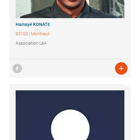
Hamayé
KONATE
93100
|
Montreuil
Association LéA
