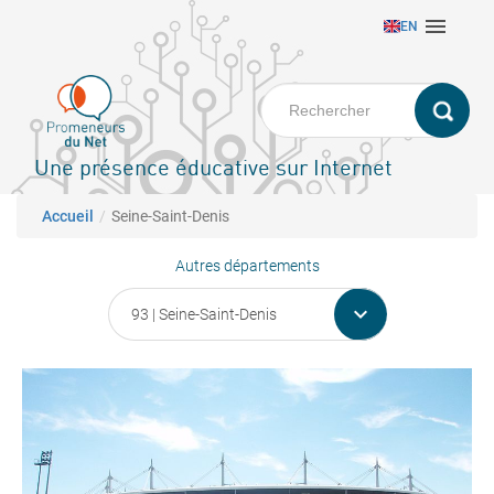
Aller

EN
au
contenu
principal
Une présence éducative sur Internet
Fil d'Ariane
Accueil
Seine-Saint-Denis
Autres départements
