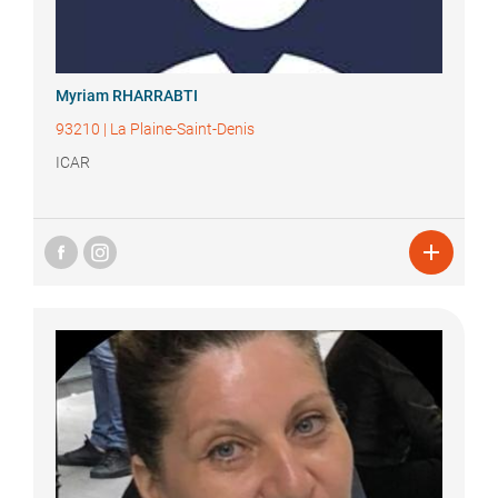
Myriam
RHARRABTI
93210
|
La Plaine-Saint-Denis
ICAR
