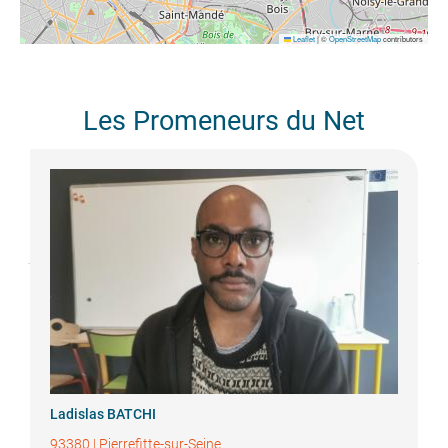
Leaflet
|
©
OpenStreetMap
contributors
Les Promeneurs du Net
Ladislas
BATCHI
93380
|
Pierrefitte-sur-Seine