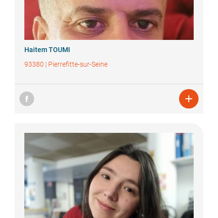
Haitem
TOUMI
93380
|
Pierrefitte-sur-Seine
