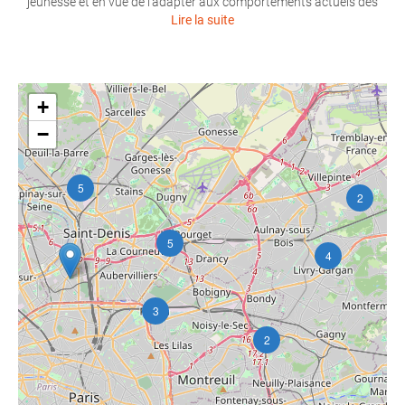
jeunesse et en vue de l’adapter aux comportements actuels des
Lire la suite
+
−
5
2
5
4
3
2