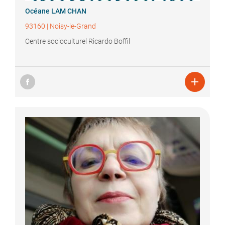
Océane
LAM CHAN
93160
|
Noisy-le-Grand
Centre socioculturel Ricardo Boffil
