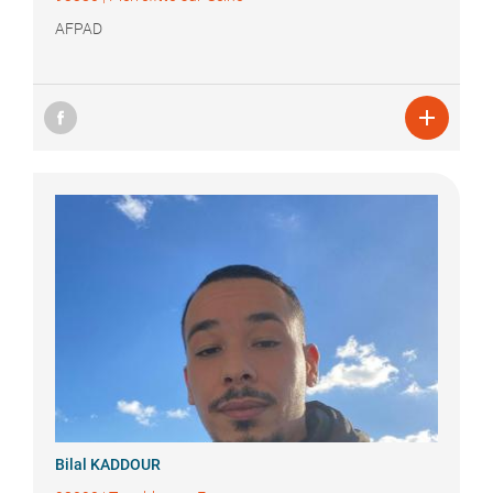
AFPAD

Bilal
KADDOUR