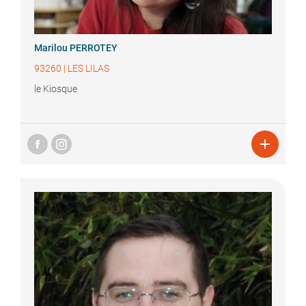
Marilou
PERROTEY
93260
|
LES LILAS
le Kiosque
