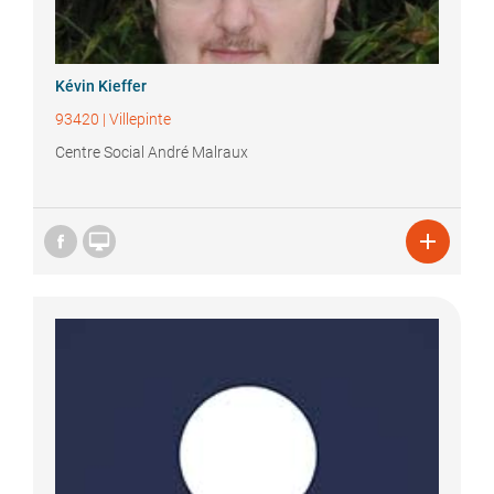
Kévin
Kieffer
93420
|
Villepinte
Centre Social André Malraux

