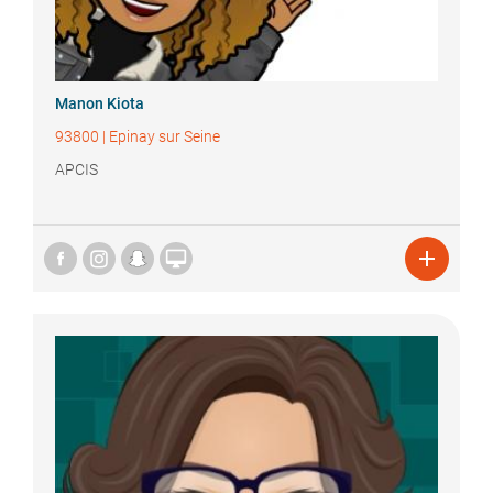
Manon
Kiota
93800
|
Epinay sur Seine
APCIS

