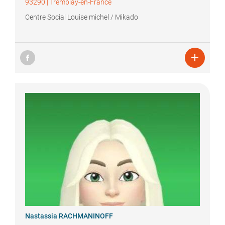
93290
|
Tremblay-en-France
Centre Social Louise michel / Mikado

Nastassia
RACHMANINOFF