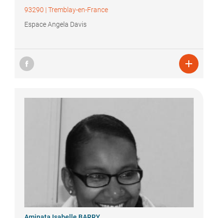
93290
|
Tremblay-en-France
Espace Angela Davis

Aminata Isabelle
BARRY