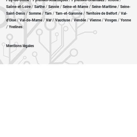
Puy-de-Dôme
Pyrénées-Atlantiques
Pyrénées-Orientales
Rhône
/
/
/
/
/
Saône-et-Loire
Sarthe
Savoie
Seine-et-Marne
Seine-Maritime
Seine-
/
/
/
/
/
Saint-Denis
Somme
Tarn
Tarn-et-Garonne
Territoire de Belfort
Val-
/
/
/
/
/
/
/
d'Oise
Val-de-Marne
Var
Vaucluse
Vendée
Vienne
Vosges
Yonne
/
Yvelines
Mentions légales