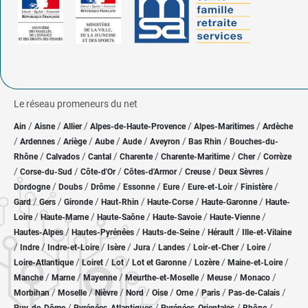
Le réseau promeneurs du net
/
/
/
/
/
Ain
Aisne
Allier
Alpes-de-Haute-Provence
Alpes-Maritimes
Ardèche
/
/
/
/
/
/
/
Ardennes
Ariège
Aube
Aude
Aveyron
Bas Rhin
Bouches-du-
/
/
/
/
/
/
Rhône
Calvados
Cantal
Charente
Charente-Maritime
Cher
Corrèze
/
/
/
/
/
/
Corse-du-Sud
Côte-d'Or
Côtes-d'Armor
Creuse
Deux Sèvres
/
/
/
/
/
/
/
Dordogne
Doubs
Drôme
Essonne
Eure
Eure-et-Loir
Finistère
/
/
/
/
/
/
Gard
Gers
Gironde
Haut-Rhin
Haute-Corse
Haute-Garonne
Haute-
/
/
/
/
/
Loire
Haute-Marne
Haute-Saône
Haute-Savoie
Haute-Vienne
/
/
/
/
Hautes-Alpes
Hautes-Pyrénées
Hauts-de-Seine
Hérault
Ille-et-Vilaine
/
/
/
/
/
/
/
/
Indre
Indre-et-Loire
Isère
Jura
Landes
Loir-et-Cher
Loire
/
/
/
/
/
/
Loire-Atlantique
Loiret
Lot
Lot et Garonne
Lozère
Maine-et-Loire
/
/
/
/
/
/
Manche
Marne
Mayenne
Meurthe-et-Moselle
Meuse
Monaco
/
/
/
/
/
/
/
/
Morbihan
Moselle
Nièvre
Nord
Oise
Orne
Paris
Pas-de-Calais
/
/
/
/