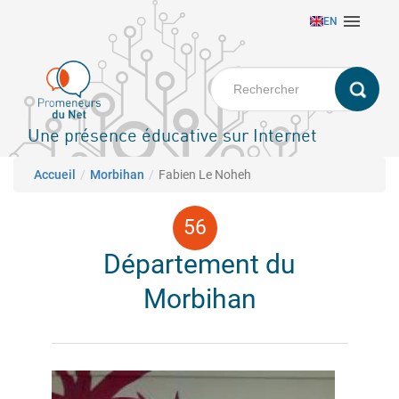
Aller

EN
au
contenu
principal
Une présence éducative sur Internet
Fil d'Ariane
Accueil
Morbihan
Fabien Le Noheh
Département du
Morbihan