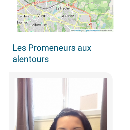
Leaflet
|
©
OpenStreetMap
contributors
Les Promeneurs aux
alentours