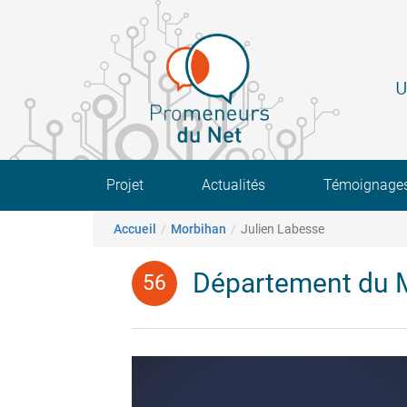
Aller
au
contenu
principal
U
Main navigation
Projet
Actualités
Témoignage
Fil d'Ariane
Accueil
Morbihan
Julien Labesse
Département du 