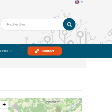
EN
ssources
Contact
+