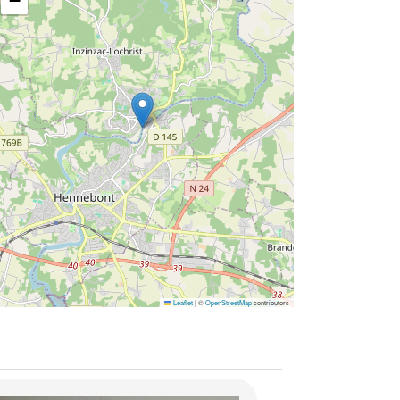
−
Leaflet
|
©
OpenStreetMap
contributors