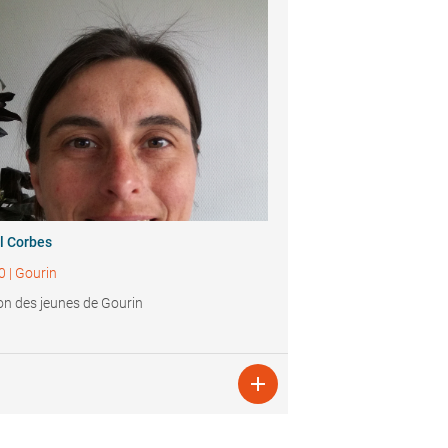
l Corbes
0
|
Gourin
n des jeunes de Gourin
