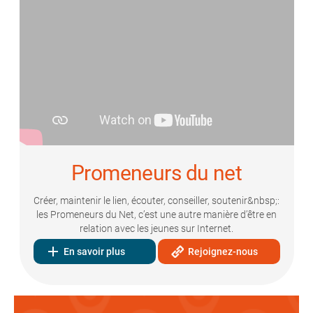
Promeneurs
du net
Créer, maintenir le lien, écouter, conseiller, soutenir&nbsp;:
les Promeneurs du Net, c’est une autre manière d’être en
relation avec les jeunes sur Internet.

En savoir plus
Rejoignez-nous