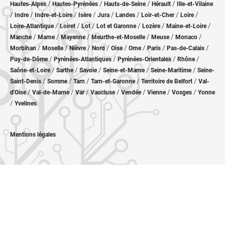
/
/
/
/
Hautes-Alpes
Hautes-Pyrénées
Hauts-de-Seine
Hérault
Ille-et-Vilaine
/
/
/
/
/
/
/
/
Indre
Indre-et-Loire
Isère
Jura
Landes
Loir-et-Cher
Loire
/
/
/
/
/
/
Loire-Atlantique
Loiret
Lot
Lot et Garonne
Lozère
Maine-et-Loire
/
/
/
/
/
/
Manche
Marne
Mayenne
Meurthe-et-Moselle
Meuse
Monaco
/
/
/
/
/
/
/
/
Morbihan
Moselle
Nièvre
Nord
Oise
Orne
Paris
Pas-de-Calais
/
/
/
/
Puy-de-Dôme
Pyrénées-Atlantiques
Pyrénées-Orientales
Rhône
/
/
/
/
/
Saône-et-Loire
Sarthe
Savoie
Seine-et-Marne
Seine-Maritime
Seine-
/
/
/
/
/
Saint-Denis
Somme
Tarn
Tarn-et-Garonne
Territoire de Belfort
Val-
/
/
/
/
/
/
/
d'Oise
Val-de-Marne
Var
Vaucluse
Vendée
Vienne
Vosges
Yonne
/
Yvelines
Mentions légales