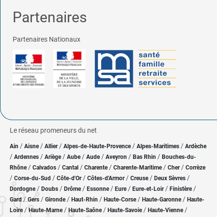
Partenaires
Partenaires Nationaux
Le réseau promeneurs du net
/
/
/
/
/
Ain
Aisne
Allier
Alpes-de-Haute-Provence
Alpes-Maritimes
Ardèche
/
/
/
/
/
/
/
Ardennes
Ariège
Aube
Aude
Aveyron
Bas Rhin
Bouches-du-
/
/
/
/
/
/
Rhône
Calvados
Cantal
Charente
Charente-Maritime
Cher
Corrèze
/
/
/
/
/
/
Corse-du-Sud
Côte-d'Or
Côtes-d'Armor
Creuse
Deux Sèvres
/
/
/
/
/
/
/
Dordogne
Doubs
Drôme
Essonne
Eure
Eure-et-Loir
Finistère
/
/
/
/
/
/
Gard
Gers
Gironde
Haut-Rhin
Haute-Corse
Haute-Garonne
Haute-
/
/
/
/
/
Loire
Haute-Marne
Haute-Saône
Haute-Savoie
Haute-Vienne