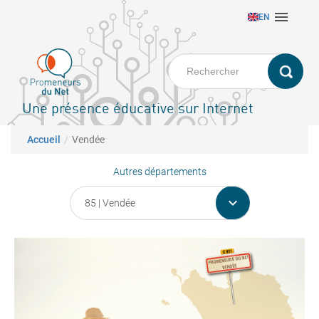
Aller

EN
au
contenu
principal
Une présence éducative sur Internet
Fil d'Ariane
Accueil
Vendée
Autres départements
