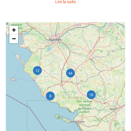
Lire la suite
+
−
12
44
18
8