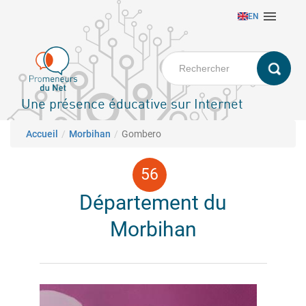
Aller

EN
au
contenu
principal
Une présence éducative sur Internet
Fil d'Ariane
Accueil
Morbihan
Gombero
Département du
Morbihan