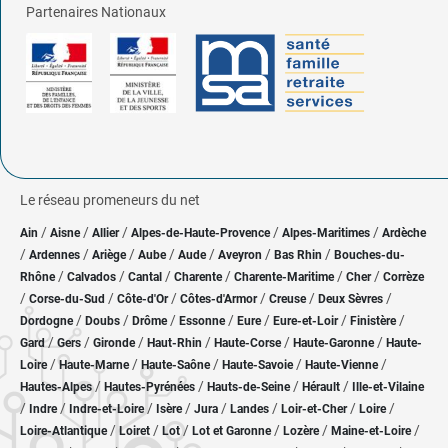
Partenaires Nationaux
Le réseau promeneurs du net
/
/
/
/
/
Ain
Aisne
Allier
Alpes-de-Haute-Provence
Alpes-Maritimes
Ardèche
/
/
/
/
/
/
/
Ardennes
Ariège
Aube
Aude
Aveyron
Bas Rhin
Bouches-du-
/
/
/
/
/
/
Rhône
Calvados
Cantal
Charente
Charente-Maritime
Cher
Corrèze
/
/
/
/
/
/
Corse-du-Sud
Côte-d'Or
Côtes-d'Armor
Creuse
Deux Sèvres
/
/
/
/
/
/
/
Dordogne
Doubs
Drôme
Essonne
Eure
Eure-et-Loir
Finistère
/
/
/
/
/
/
Gard
Gers
Gironde
Haut-Rhin
Haute-Corse
Haute-Garonne
Haute-
/
/
/
/
/
Loire
Haute-Marne
Haute-Saône
Haute-Savoie
Haute-Vienne
/
/
/
/
Hautes-Alpes
Hautes-Pyrénées
Hauts-de-Seine
Hérault
Ille-et-Vilaine
/
/
/
/
/
/
/
/
Indre
Indre-et-Loire
Isère
Jura
Landes
Loir-et-Cher
Loire
/
/
/
/
/
/
Loire-Atlantique
Loiret
Lot
Lot et Garonne
Lozère
Maine-et-Loire