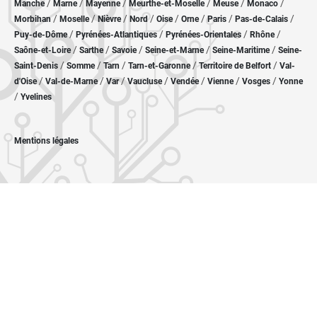
/
/
/
/
/
/
Manche
Marne
Mayenne
Meurthe-et-Moselle
Meuse
Monaco
/
/
/
/
/
/
/
/
Morbihan
Moselle
Nièvre
Nord
Oise
Orne
Paris
Pas-de-Calais
/
/
/
/
Puy-de-Dôme
Pyrénées-Atlantiques
Pyrénées-Orientales
Rhône
/
/
/
/
/
Saône-et-Loire
Sarthe
Savoie
Seine-et-Marne
Seine-Maritime
Seine-
/
/
/
/
/
Saint-Denis
Somme
Tarn
Tarn-et-Garonne
Territoire de Belfort
Val-
/
/
/
/
/
/
/
d'Oise
Val-de-Marne
Var
Vaucluse
Vendée
Vienne
Vosges
Yonne
/
Yvelines
Mentions légales