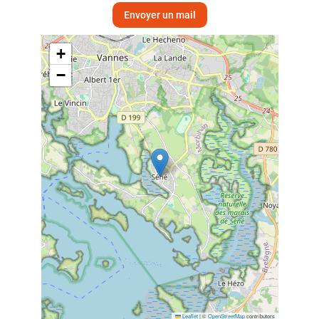
Envoyer un mail
+
−
Leaflet
|
©
OpenStreetMap
contributors