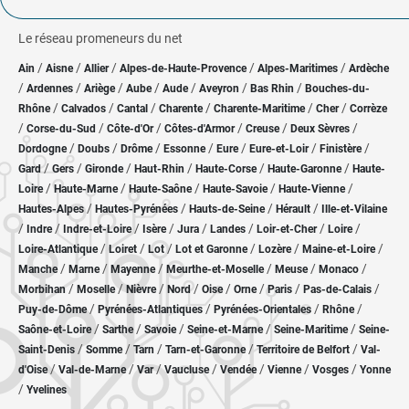
Le réseau promeneurs du net
/
/
/
/
/
Ain
Aisne
Allier
Alpes-de-Haute-Provence
Alpes-Maritimes
Ardèche
/
/
/
/
/
/
/
Ardennes
Ariège
Aube
Aude
Aveyron
Bas Rhin
Bouches-du-
/
/
/
/
/
/
Rhône
Calvados
Cantal
Charente
Charente-Maritime
Cher
Corrèze
/
/
/
/
/
/
Corse-du-Sud
Côte-d'Or
Côtes-d'Armor
Creuse
Deux Sèvres
/
/
/
/
/
/
/
Dordogne
Doubs
Drôme
Essonne
Eure
Eure-et-Loir
Finistère
/
/
/
/
/
/
Gard
Gers
Gironde
Haut-Rhin
Haute-Corse
Haute-Garonne
Haute-
/
/
/
/
/
Loire
Haute-Marne
Haute-Saône
Haute-Savoie
Haute-Vienne
/
/
/
/
Hautes-Alpes
Hautes-Pyrénées
Hauts-de-Seine
Hérault
Ille-et-Vilaine
/
/
/
/
/
/
/
/
Indre
Indre-et-Loire
Isère
Jura
Landes
Loir-et-Cher
Loire
/
/
/
/
/
/
Loire-Atlantique
Loiret
Lot
Lot et Garonne
Lozère
Maine-et-Loire
/
/
/
/
/
/
Manche
Marne
Mayenne
Meurthe-et-Moselle
Meuse
Monaco
/
/
/
/
/
/
/
/
Morbihan
Moselle
Nièvre
Nord
Oise
Orne
Paris
Pas-de-Calais
/
/
/
/
Puy-de-Dôme
Pyrénées-Atlantiques
Pyrénées-Orientales
Rhône
/
/
/
/
/
Saône-et-Loire
Sarthe
Savoie
Seine-et-Marne
Seine-Maritime
Seine-
/
/
/
/
/
Saint-Denis
Somme
Tarn
Tarn-et-Garonne
Territoire de Belfort
Val-
/
/
/
/
/
/
/
d'Oise
Val-de-Marne
Var
Vaucluse
Vendée
Vienne
Vosges
Yonne
/
Yvelines