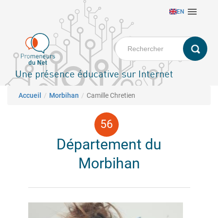
Aller

EN
au
contenu
principal
Une présence éducative sur Internet
Fil d'Ariane
Accueil
Morbihan
Camille Chretien
Département du
Morbihan