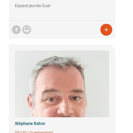
Espace jeunes Guer


Stéphane Raton
56230
|
Questembert