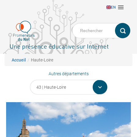
Aller

EN
au
contenu
principal
Une présence éducative sur Internet
Fil d'Ariane
Accueil
Haute-Loire
Autres départements
