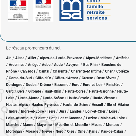
Le réseau promeneurs du net
/
/
/
/
/
Ain
Aisne
Allier
Alpes-de-Haute-Provence
Alpes-Maritimes
Ardèche
/
/
/
/
/
/
/
Ardennes
Ariège
Aube
Aude
Aveyron
Bas Rhin
Bouches-du-
/
/
/
/
/
/
Rhône
Calvados
Cantal
Charente
Charente-Maritime
Cher
Corrèze
/
/
/
/
/
/
Corse-du-Sud
Côte-d'Or
Côtes-d'Armor
Creuse
Deux Sèvres
/
/
/
/
/
/
/
Dordogne
Doubs
Drôme
Essonne
Eure
Eure-et-Loir
Finistère
/
/
/
/
/
/
Gard
Gers
Gironde
Haut-Rhin
Haute-Corse
Haute-Garonne
Haute-
/
/
/
/
/
Loire
Haute-Marne
Haute-Saône
Haute-Savoie
Haute-Vienne
/
/
/
/
Hautes-Alpes
Hautes-Pyrénées
Hauts-de-Seine
Hérault
Ille-et-Vilaine
/
/
/
/
/
/
/
/
Indre
Indre-et-Loire
Isère
Jura
Landes
Loir-et-Cher
Loire
/
/
/
/
/
/
Loire-Atlantique
Loiret
Lot
Lot et Garonne
Lozère
Maine-et-Loire
/
/
/
/
/
/
Manche
Marne
Mayenne
Meurthe-et-Moselle
Meuse
Monaco
/
/
/
/
/
/
/
/
Morbihan
Moselle
Nièvre
Nord
Oise
Orne
Paris
Pas-de-Calais