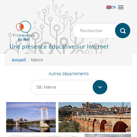
Aller

EN
au
contenu
principal
Une présence éducative sur Internet
Fil d'Ariane
Accueil
Nièvre
Autres départements
