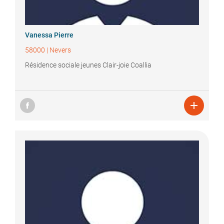
Vanessa
Pierre
58000
|
Nevers
Résidence sociale jeunes Clair-joie Coallia
