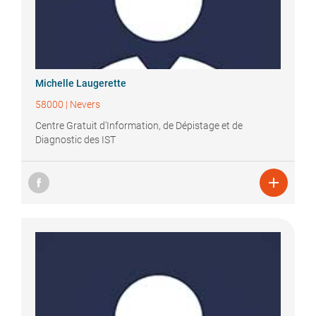
Michelle
Laugerette
58000
|
Nevers
Centre Gratuit d'Information, de Dépistage et de
Diagnostic des IST
