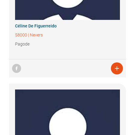
Céline
De Figuerreido
58000
|
Nevers
Pagode
