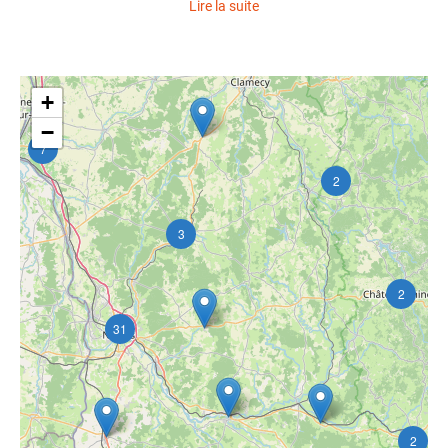
Lire la suite
+
−
7
2
3
2
31
2