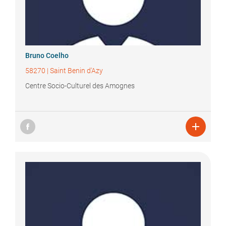
Bruno
Coelho
58270
|
Saint Benin d'Azy
Centre Socio-Culturel des Amognes
