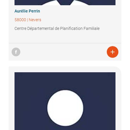
Aurélie
Perrin
58000
|
Nevers
Centre Départemental de Planification Familiale
