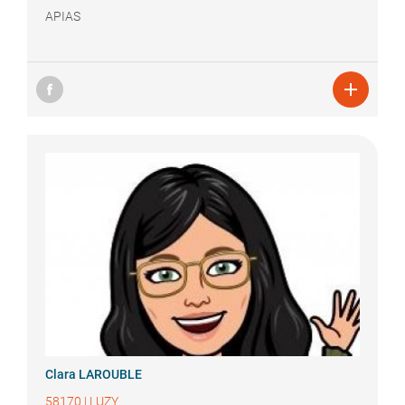
APIAS

Clara
LAROUBLE
58170
|
LUZY