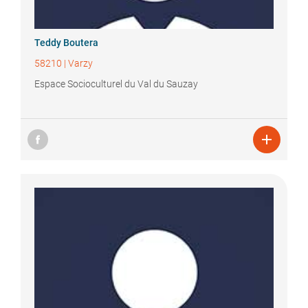
Teddy
Boutera
58210
|
Varzy
Espace Socioculturel du Val du Sauzay
