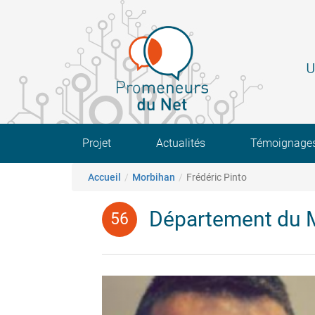
Aller
au
contenu
principal
U
Main navigation
Projet
Actualités
Témoignage
Fil d'Ariane
Accueil
Morbihan
Frédéric Pinto
Département du 