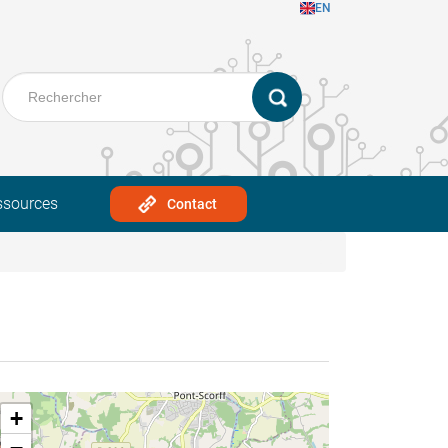
EN
ssources
Contact
+