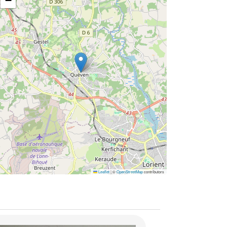
−
Leaflet
|
©
OpenStreetMap
contributors