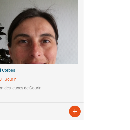
l Corbes
0
|
Gourin
n des jeunes de Gourin
