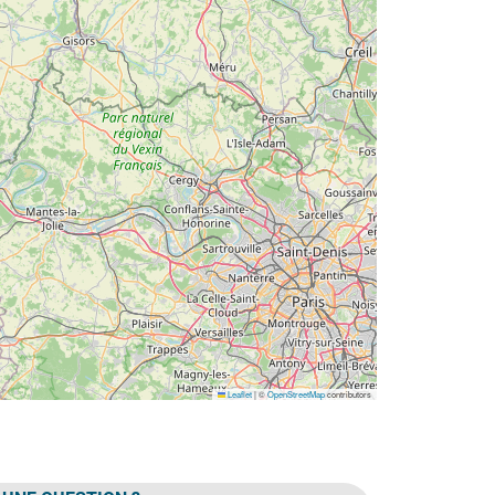
Leaflet
|
©
OpenStreetMap
contributors