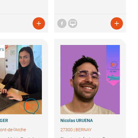



GER
Nicolas
URUENA
ont-de-l'Arche
27300
|
BERNAY