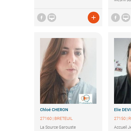



Chloé
CHERON
Elie
DEV
27160
|
BRETEUIL
27150
|
R
La Source Garouste
Accueil 