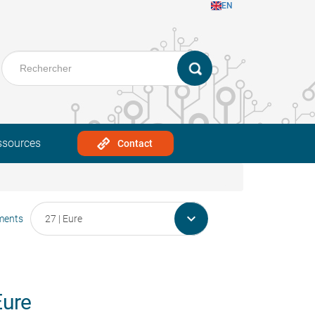
EN
ssources
Contact

ments
Eure