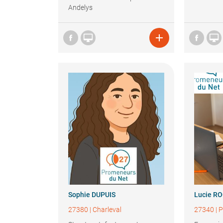
Andelys



Sophie
DUPUIS
Lucie
RO
27380
|
Charleval
27340
|
P