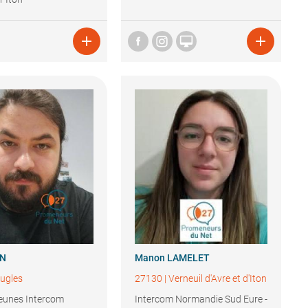



IN
Manon
LAMELET
ugles
27130
|
Verneuil d'Avre et d'Iton
Jeunes Intercom
Intercom Normandie Sud Eure -