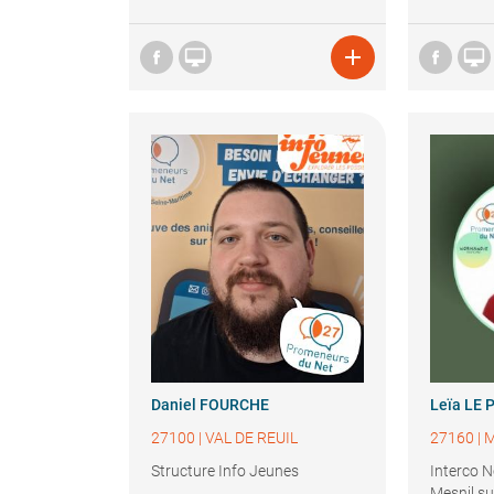



Daniel
FOURCHE
Leïa
LE 
27100
|
VAL DE REUIL
27160
|
M
Structure Info Jeunes
Interco 
Mesnil su