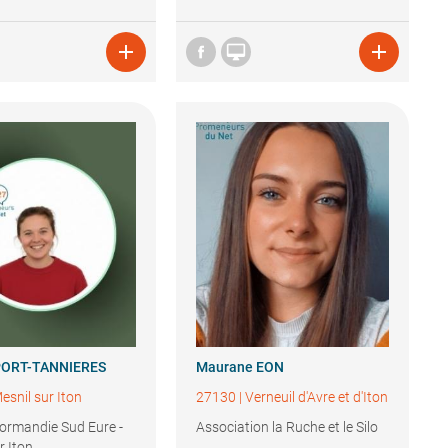



PORT-TANNIERES
Maurane
EON
esnil sur Iton
27130
|
Verneuil d'Avre et d'Iton
Normandie Sud Eure -
Association la Ruche et le Silo
r Iton