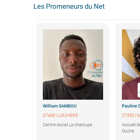
Les Promeneurs du Net
William
SAMBOU
Pauline
27400
|
LOUVIERS
27330
|
M
Centre social La chaloupe
Accueil d
Ouche