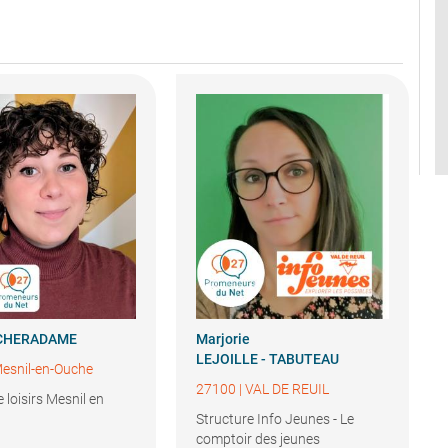
CHERADAME
Marjorie
LEJOILLE - TABUTEAU
esnil-en-Ouche
27100
|
VAL DE REUIL
e loisirs Mesnil en
Structure Info Jeunes - Le
comptoir des jeunes