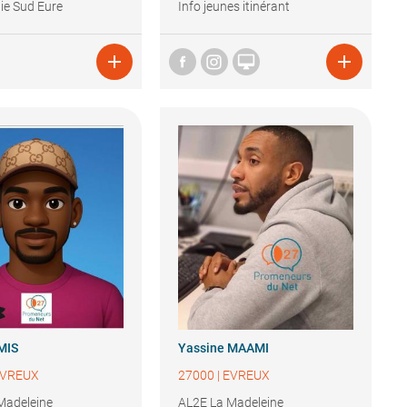
e Sud Eure
Info jeunes itinérant



MIS
Yassine
MAAMI
VREUX
27000
|
EVREUX
Madeleine
AL2E La Madeleine