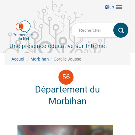
Aller

EN
au
contenu
principal
Une présence éducative sur Internet
Fil d'Ariane
Accueil
Morbihan
Coralie Jousse
Département du
Morbihan