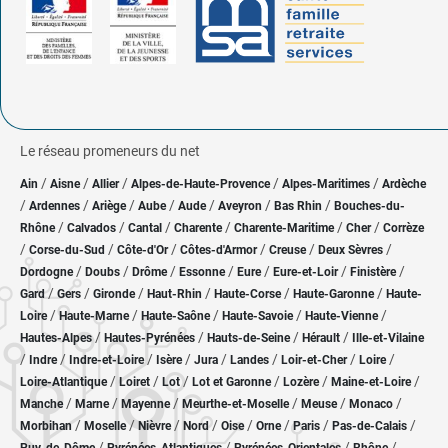
Le réseau promeneurs du net
/
/
/
/
/
Ain
Aisne
Allier
Alpes-de-Haute-Provence
Alpes-Maritimes
Ardèche
/
/
/
/
/
/
/
Ardennes
Ariège
Aube
Aude
Aveyron
Bas Rhin
Bouches-du-
/
/
/
/
/
/
Rhône
Calvados
Cantal
Charente
Charente-Maritime
Cher
Corrèze
/
/
/
/
/
/
Corse-du-Sud
Côte-d'Or
Côtes-d'Armor
Creuse
Deux Sèvres
/
/
/
/
/
/
/
Dordogne
Doubs
Drôme
Essonne
Eure
Eure-et-Loir
Finistère
/
/
/
/
/
/
Gard
Gers
Gironde
Haut-Rhin
Haute-Corse
Haute-Garonne
Haute-
/
/
/
/
/
Loire
Haute-Marne
Haute-Saône
Haute-Savoie
Haute-Vienne
/
/
/
/
Hautes-Alpes
Hautes-Pyrénées
Hauts-de-Seine
Hérault
Ille-et-Vilaine
/
/
/
/
/
/
/
/
Indre
Indre-et-Loire
Isère
Jura
Landes
Loir-et-Cher
Loire
/
/
/
/
/
/
Loire-Atlantique
Loiret
Lot
Lot et Garonne
Lozère
Maine-et-Loire
/
/
/
/
/
/
Manche
Marne
Mayenne
Meurthe-et-Moselle
Meuse
Monaco
/
/
/
/
/
/
/
/
Morbihan
Moselle
Nièvre
Nord
Oise
Orne
Paris
Pas-de-Calais
/
/
/
/