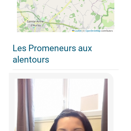
Leaflet
|
©
OpenStreetMap
contributors
Les Promeneurs aux
alentours