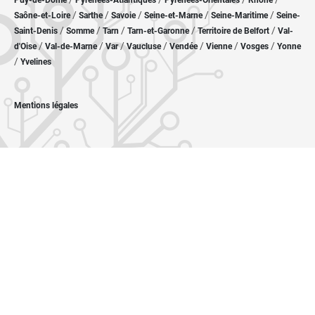
Puy-de-Dôme
Pyrénées-Atlantiques
Pyrénées-Orientales
Rhône
/
/
/
/
/
Saône-et-Loire
Sarthe
Savoie
Seine-et-Marne
Seine-Maritime
Seine-
/
/
/
/
/
Saint-Denis
Somme
Tarn
Tarn-et-Garonne
Territoire de Belfort
Val-
/
/
/
/
/
/
/
d'Oise
Val-de-Marne
Var
Vaucluse
Vendée
Vienne
Vosges
Yonne
/
Yvelines
Mentions légales