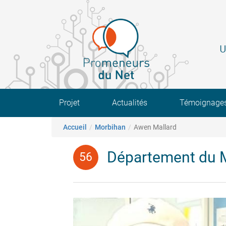
Aller
au
contenu
principal
U
Main navigation
Projet
Actualités
Témoignage
Fil d'Ariane
Accueil
Morbihan
Awen Mallard
Département du 