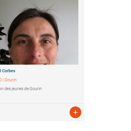
l Corbes
0
|
Gourin
n des jeunes de Gourin
