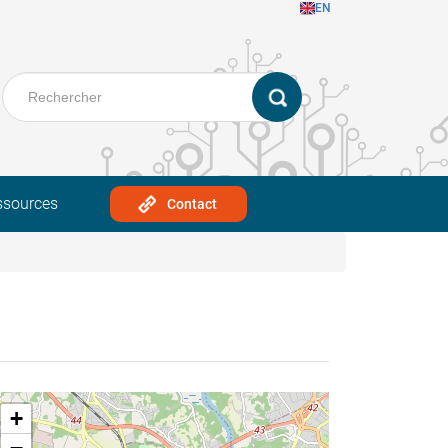
EN
ssources
Contact
+