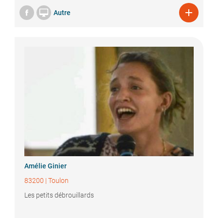


Autre
Amélie
Ginier
83200
|
Toulon
Les petits débrouillards