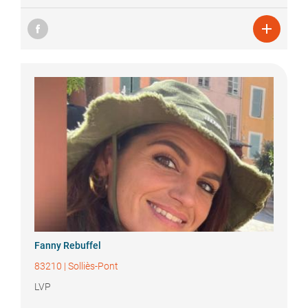

Fanny
Rebuffel
83210
|
Solliès-Pont
LVP