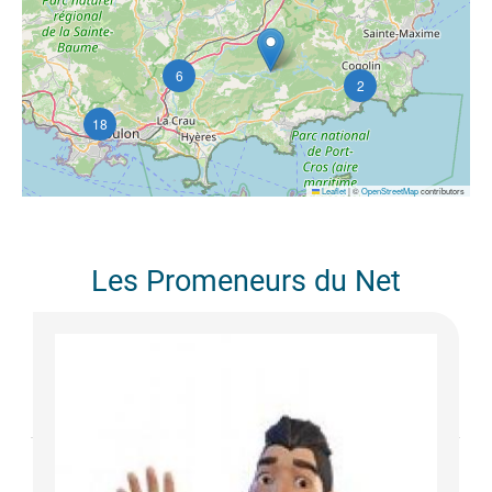
6
2
18
Leaflet
|
©
OpenStreetMap
contributors
Les Promeneurs du Net