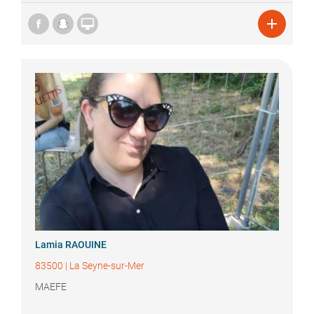


Lamia
RAOUINE
83500
|
La Seyne-sur-Mer
MAEFE