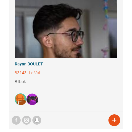
Rayan
BOULET
83143
|
Le Val
Bilbok
