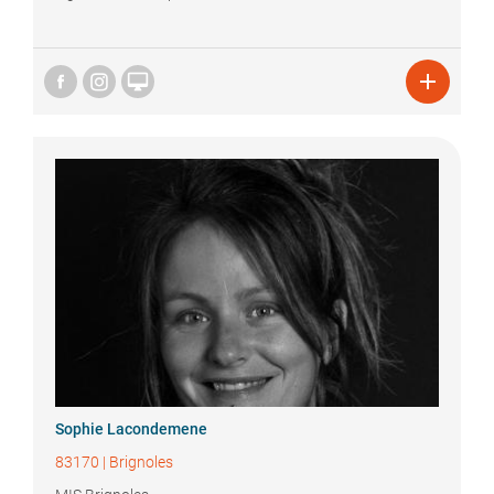


Sophie
Lacondemene
83170
|
Brignoles