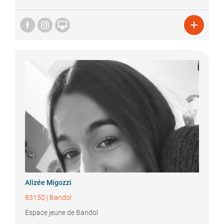


Alizée
Migozzi
83150
|
Bandol
Espace jeune de Bandol