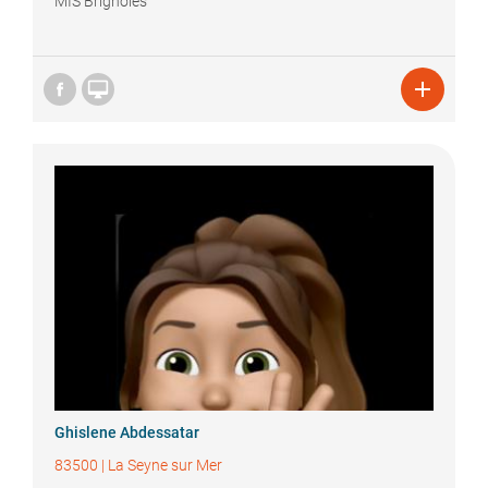
MIS Brignoles


Ghislene
Abdessatar
83500
|
La Seyne sur Mer