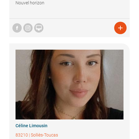
Nouvel horizon


Céline
Limousin
83210
|
Solliès-Toucas