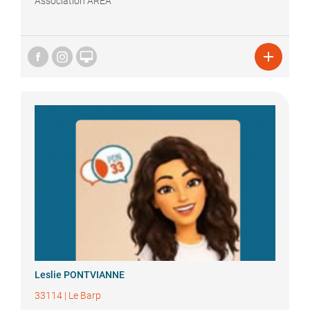
Association AREA


Leslie
PONTVIANNE
33114
|
Le Barp