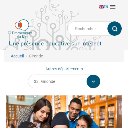
Aller

EN
au
contenu
principal
Une présence éducative sur Internet
Fil d'Ariane
Accueil
Gironde
Autres départements
