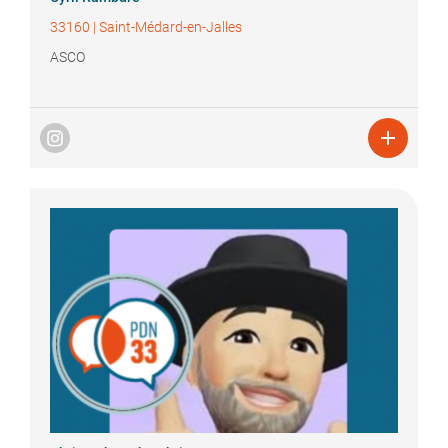
33160
|
Saint-Médard-en-Jalles
ASCO
