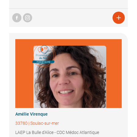

Amélie
Virenque
33780
|
Soulac-sur-mer
LAEP La Bulle d'Alice - CDC Médoc Atlantique