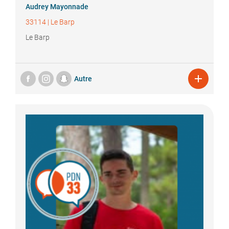
Audrey
Mayonnade
33114
|
Le Barp
Le Barp

Autre