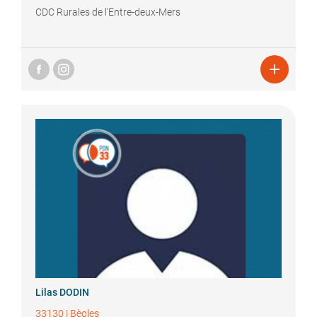
CDC Rurales de l'Entre-deux-Mers

Lilas
DODIN
33130
|
Bègles