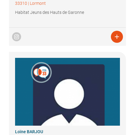
33310
|
Lormont
Habitat Jeuns des Hauts de Garonne

Loïne
BARJOU