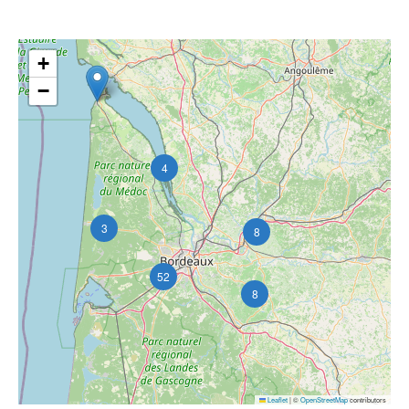
+
−
4
3
8
52
8
Leaflet
|
©
OpenStreetMap
contributors