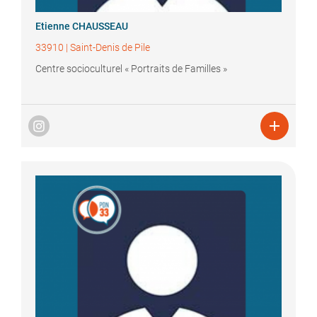
Etienne
CHAUSSEAU
33910
|
Saint-Denis de Pile
Centre socioculturel « Portraits de Familles »
