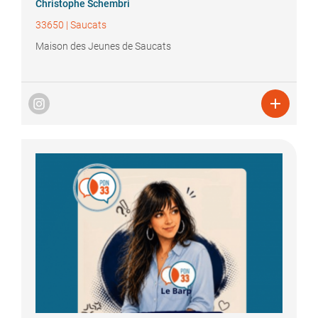
Christophe
Schembri
33650
|
Saucats
Maison des Jeunes de Saucats
