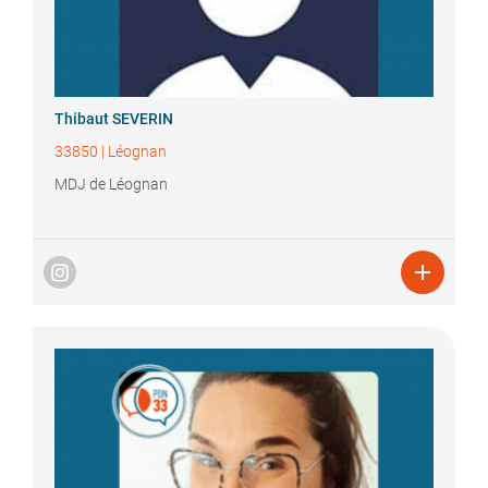
Thibaut
SEVERIN
33850
|
Léognan
MDJ de Léognan
