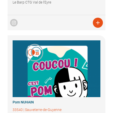
Le Barp CTG Val de l'Eyre

Pom
NUHAIN
33540
|
Sauveterre-de-Guyenne