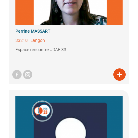
Perrine
MASSART
33210
|
Langon
Espace rencontre UDAF 33
