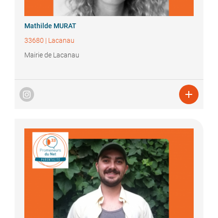
Mathilde
MURAT
33680
|
Lacanau
Mairie de Lacanau
