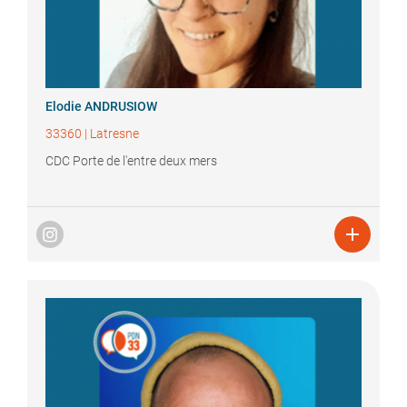
Elodie
ANDRUSIOW
33360
|
Latresne
CDC Porte de l'entre deux mers
