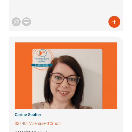


Carine
Soulier
33140
|
Villenave-d'Ornon