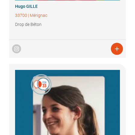
Hugo
GILLE
33700
|
Mérignac
Drop de Béton
