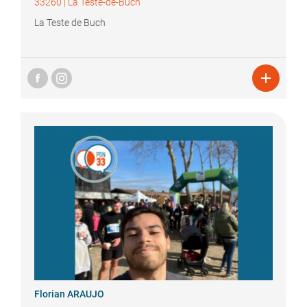
33260
|
La Teste-de-Buch
La Teste de Buch

Florian
ARAUJO