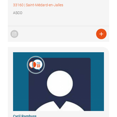
33160
|
Saint-Médard-en-Jalles
ASCO

Cyril
Rambure