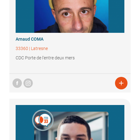
Arnaud
COMA
33360
|
Latresne
CDC Porte de l'entre deux mers
