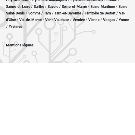
Puy-de-Dôme
Pyrénées-Atlantiques
Pyrénées-Orientales
Rhône
/
/
/
/
/
Saône-et-Loire
Sarthe
Savoie
Seine-et-Marne
Seine-Maritime
Seine-
/
/
/
/
/
Saint-Denis
Somme
Tarn
Tarn-et-Garonne
Territoire de Belfort
Val-
/
/
/
/
/
/
/
d'Oise
Val-de-Marne
Var
Vaucluse
Vendée
Vienne
Vosges
Yonne
/
Yvelines
Mentions légales