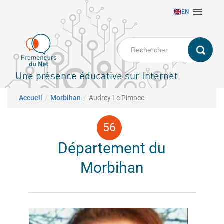
Aller

EN
au
contenu
principal
Une présence éducative sur Internet
Fil d'Ariane
Accueil
Morbihan
Audrey Le Pimpec
Département du
Morbihan