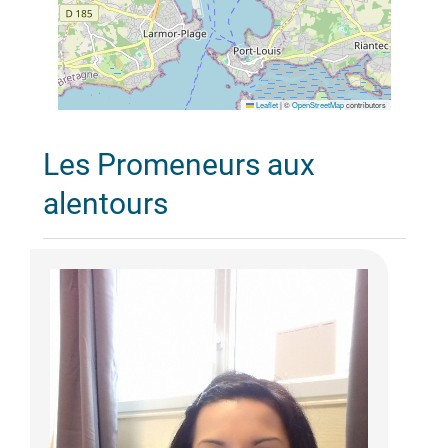
Leaflet
|
©
OpenStreetMap
contributors
Les Promeneurs aux
alentours