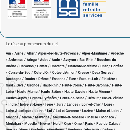
Le réseau promeneurs du net
/
/
/
/
/
Ain
Aisne
Allier
Alpes-de-Haute-Provence
Alpes-Maritimes
Ardèche
/
/
/
/
/
/
/
Ardennes
Ariège
Aube
Aude
Aveyron
Bas Rhin
Bouches-du-
/
/
/
/
/
/
Rhône
Calvados
Cantal
Charente
Charente-Maritime
Cher
Corrèze
/
/
/
/
/
/
Corse-du-Sud
Côte-d'Or
Côtes-d'Armor
Creuse
Deux Sèvres
/
/
/
/
/
/
/
Dordogne
Doubs
Drôme
Essonne
Eure
Eure-et-Loir
Finistère
/
/
/
/
/
/
Gard
Gers
Gironde
Haut-Rhin
Haute-Corse
Haute-Garonne
Haute-
/
/
/
/
/
Loire
Haute-Marne
Haute-Saône
Haute-Savoie
Haute-Vienne
/
/
/
/
Hautes-Alpes
Hautes-Pyrénées
Hauts-de-Seine
Hérault
Ille-et-Vilaine
/
/
/
/
/
/
/
/
Indre
Indre-et-Loire
Isère
Jura
Landes
Loir-et-Cher
Loire
/
/
/
/
/
/
Loire-Atlantique
Loiret
Lot
Lot et Garonne
Lozère
Maine-et-Loire
/
/
/
/
/
/
Manche
Marne
Mayenne
Meurthe-et-Moselle
Meuse
Monaco
/
/
/
/
/
/
/
/
Morbihan
Moselle
Nièvre
Nord
Oise
Orne
Paris
Pas-de-Calais
/
/
/
/