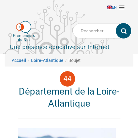
Aller

EN
au
contenu
principal
Une présence éducative sur Internet
Fil d'Ariane
Accueil
Loire-Atlantique
Boujet
Département de la Loire-
Atlantique