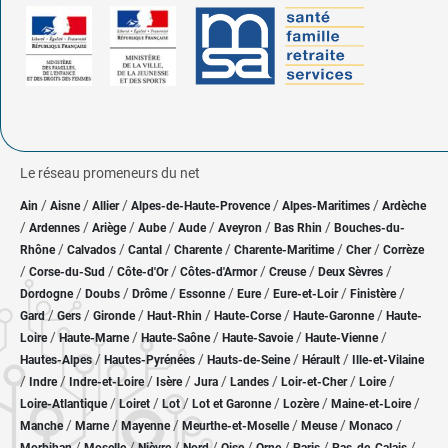
Le réseau promeneurs du net
/
/
/
/
/
Ain
Aisne
Allier
Alpes-de-Haute-Provence
Alpes-Maritimes
Ardèche
/
/
/
/
/
/
/
Ardennes
Ariège
Aube
Aude
Aveyron
Bas Rhin
Bouches-du-
/
/
/
/
/
/
Rhône
Calvados
Cantal
Charente
Charente-Maritime
Cher
Corrèze
/
/
/
/
/
/
Corse-du-Sud
Côte-d'Or
Côtes-d'Armor
Creuse
Deux Sèvres
/
/
/
/
/
/
/
Dordogne
Doubs
Drôme
Essonne
Eure
Eure-et-Loir
Finistère
/
/
/
/
/
/
Gard
Gers
Gironde
Haut-Rhin
Haute-Corse
Haute-Garonne
Haute-
/
/
/
/
/
Loire
Haute-Marne
Haute-Saône
Haute-Savoie
Haute-Vienne
/
/
/
/
Hautes-Alpes
Hautes-Pyrénées
Hauts-de-Seine
Hérault
Ille-et-Vilaine
/
/
/
/
/
/
/
/
Indre
Indre-et-Loire
Isère
Jura
Landes
Loir-et-Cher
Loire
/
/
/
/
/
/
Loire-Atlantique
Loiret
Lot
Lot et Garonne
Lozère
Maine-et-Loire
/
/
/
/
/
/
Manche
Marne
Mayenne
Meurthe-et-Moselle
Meuse
Monaco
/
/
/
/
/
/
/
/