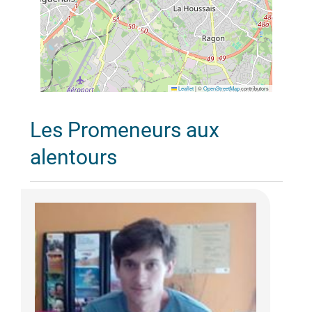
Leaflet
|
©
OpenStreetMap
contributors
Les Promeneurs aux
alentours