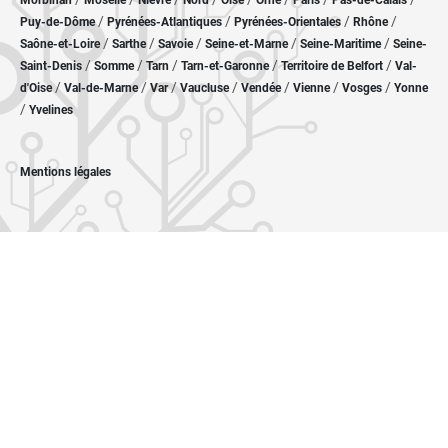
Morbihan
Moselle
Nièvre
Nord
Oise
Orne
Paris
Pas-de-Calais
/
/
/
/
Puy-de-Dôme
Pyrénées-Atlantiques
Pyrénées-Orientales
Rhône
/
/
/
/
/
Saône-et-Loire
Sarthe
Savoie
Seine-et-Marne
Seine-Maritime
Seine-
/
/
/
/
/
Saint-Denis
Somme
Tarn
Tarn-et-Garonne
Territoire de Belfort
Val-
/
/
/
/
/
/
/
d'Oise
Val-de-Marne
Var
Vaucluse
Vendée
Vienne
Vosges
Yonne
/
Yvelines
Mentions légales