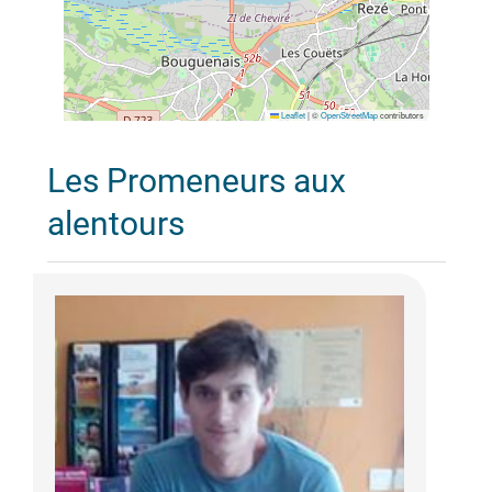
Leaflet
|
©
OpenStreetMap
contributors
Les Promeneurs aux
alentours