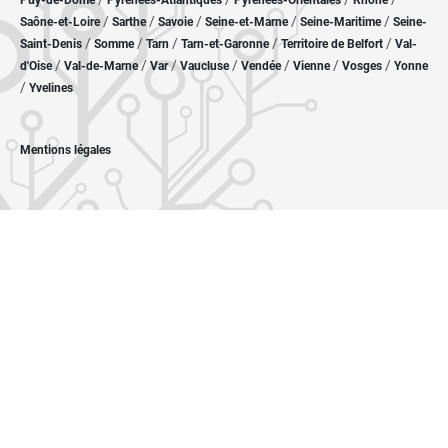
Puy-de-Dôme
Pyrénées-Atlantiques
Pyrénées-Orientales
Rhône
/
/
/
/
/
Saône-et-Loire
Sarthe
Savoie
Seine-et-Marne
Seine-Maritime
Seine-
/
/
/
/
/
Saint-Denis
Somme
Tarn
Tarn-et-Garonne
Territoire de Belfort
Val-
/
/
/
/
/
/
/
d'Oise
Val-de-Marne
Var
Vaucluse
Vendée
Vienne
Vosges
Yonne
/
Yvelines
Mentions légales