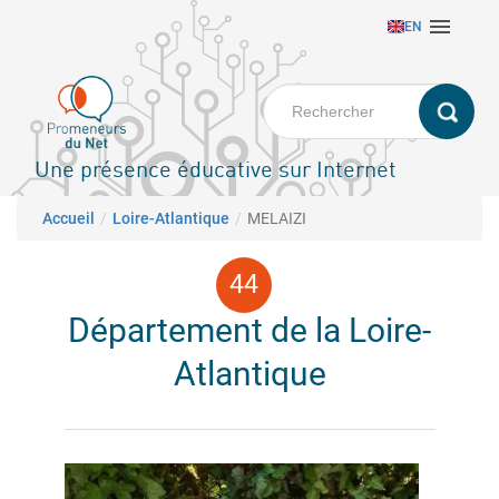
Aller

EN
au
contenu
principal
Une présence éducative sur Internet
Fil d'Ariane
Accueil
Loire-Atlantique
MELAIZI
Département de la Loire-
Atlantique