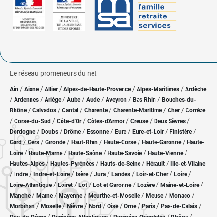
Le réseau promeneurs du net
/
/
/
/
/
Ain
Aisne
Allier
Alpes-de-Haute-Provence
Alpes-Maritimes
Ardèche
/
/
/
/
/
/
/
Ardennes
Ariège
Aube
Aude
Aveyron
Bas Rhin
Bouches-du-
/
/
/
/
/
/
Rhône
Calvados
Cantal
Charente
Charente-Maritime
Cher
Corrèze
/
/
/
/
/
/
Corse-du-Sud
Côte-d'Or
Côtes-d'Armor
Creuse
Deux Sèvres
/
/
/
/
/
/
/
Dordogne
Doubs
Drôme
Essonne
Eure
Eure-et-Loir
Finistère
/
/
/
/
/
/
Gard
Gers
Gironde
Haut-Rhin
Haute-Corse
Haute-Garonne
Haute-
/
/
/
/
/
Loire
Haute-Marne
Haute-Saône
Haute-Savoie
Haute-Vienne
/
/
/
/
Hautes-Alpes
Hautes-Pyrénées
Hauts-de-Seine
Hérault
Ille-et-Vilaine
/
/
/
/
/
/
/
/
Indre
Indre-et-Loire
Isère
Jura
Landes
Loir-et-Cher
Loire
/
/
/
/
/
/
Loire-Atlantique
Loiret
Lot
Lot et Garonne
Lozère
Maine-et-Loire
/
/
/
/
/
/
Manche
Marne
Mayenne
Meurthe-et-Moselle
Meuse
Monaco
/
/
/
/
/
/
/
/
Morbihan
Moselle
Nièvre
Nord
Oise
Orne
Paris
Pas-de-Calais
/
/
/
/