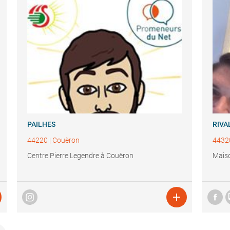
PAILHES
RIVA
44220
|
Couëron
4432
Centre Pierre Legendre à Couëron
Maiso
