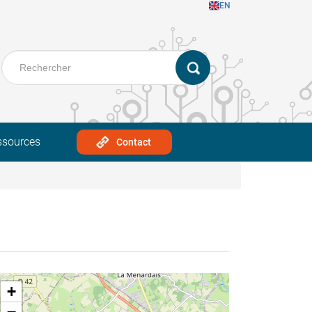
EN
ssources
Contact
+