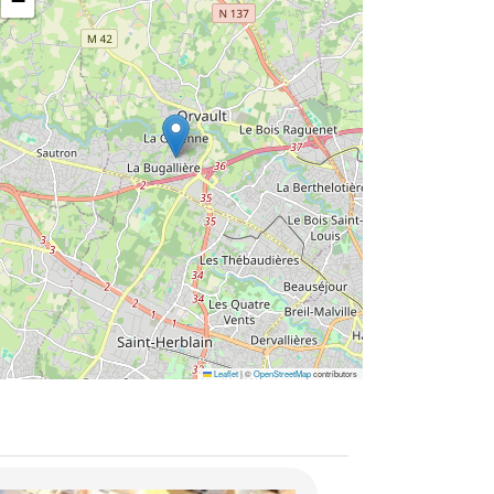
−
Leaflet
|
©
OpenStreetMap
contributors