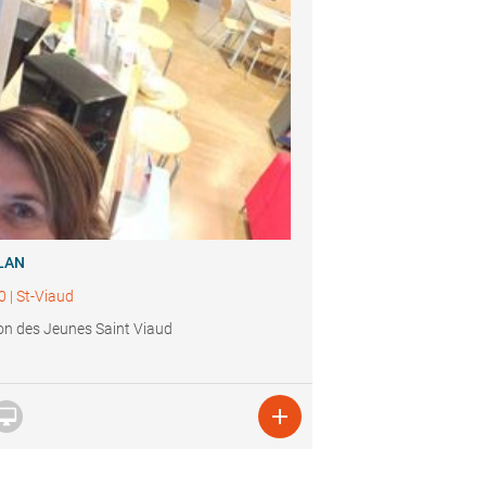
LAN
0
|
St-Viaud
n des Jeunes Saint Viaud

